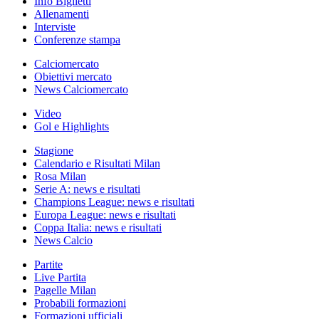
Info Biglietti
Allenamenti
Interviste
Conferenze stampa
Calciomercato
Obiettivi mercato
News Calciomercato
Video
Gol e Highlights
Stagione
Calendario e Risultati Milan
Rosa Milan
Serie A: news e risultati
Champions League: news e risultati
Europa League: news e risultati
Coppa Italia: news e risultati
News Calcio
Partite
Live Partita
Pagelle Milan
Probabili formazioni
Formazioni ufficiali