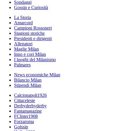
Sondaggi
Gossip e Curiosità
La Storia
Amarcord
Campioni Rossoneri
Stagioni storiche
Presidenti e dirigenti
Allenatori
Maglie Milan
Inno e cori Milan
I luoghi del Milanismo
Palmares
News economiche Milan
Bilancio Milan
Stipendi Milan
Calcionapoli1926
Cittaceleste
Derbyderbyderby
Fantamagazine
FCInter1908
Forzaroma
Golssip