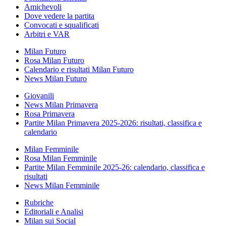
Amichevoli
Dove vedere la partita
Convocati e squalificati
Arbitri e VAR
Milan Futuro
Rosa Milan Futuro
Calendario e risultati Milan Futuro
News Milan Futuro
Giovanili
News Milan Primavera
Rosa Primavera
Partite Milan Primavera 2025-2026: risultati, classifica e
calendario
Milan Femminile
Rosa Milan Femminile
Partite Milan Femminile 2025-26: calendario, classifica e
risultati
News Milan Femminile
Rubriche
Editoriali e Analisi
Milan sui Social