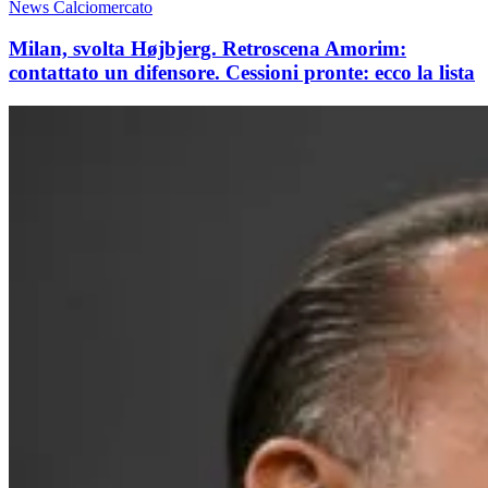
News Calciomercato
Milan, svolta Højbjerg. Retroscena Amorim:
contattato un difensore. Cessioni pronte: ecco la lista