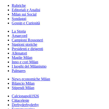
Rubriche
Editoriali e Analisi
Milan sui Social
Sondaggi
Gossip e Curiosità
La Storia
Amarcord
Campioni Rossoneri
Stagioni storiche
Presidenti e dirigenti
Allenatori
Maglie Milan
Inno e cori Milan
I luoghi del Milanismo
Palmares
News economiche Milan
Bilancio Milan
Stipendi Milan
Calcionapoli1926
Cittaceleste
Derbyderbyderby