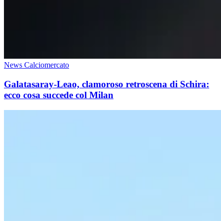
News Calciomercato
Galatasaray-Leao, clamoroso retroscena di Schira:
ecco cosa succede col Milan