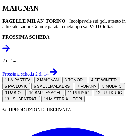
MAIGNAN
PAGELLE MILAN-TORINO
- Incolpevole sui gol, attento in
altre situazioni. Grande parata a metà ripresa.
VOTO: 6.5
PROSSIMA SCHEDA
2 di 14
Prossima scheda 2 di 14
1
LA PARTITA
2
MAIGNAN
3
TOMORI
4
DE WINTER
5
PAVLOVIĆ
6
SAELEMAEKERS
7
FOFANA
8
MODRIĆ
9
RABIOT
10
BARTESAGHI
11
PULISIC
12
FULLKRUG
13
I SUBENTRATI
14
MISTER ALLEGRI
© RIPRODUZIONE RISERVATA