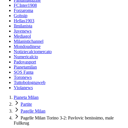
Fantamagazine
FCInter1908
Forzaroma
Golssip
Hellas1903
Ilmilanista
Juvenews
Mediagol
Milanistichannel
Mondoudinese
Notiziecalciomercato
Numericalcio
Padovasport
Pianetamilan
SOS Fanta
Toronews
Tuttobolognaweb
Violanews
Pianeta Milan
Partite
Pagelle Milan
Pagelle Milan Torino 3-2: Pavlovic benissimo, male
Fullkrug