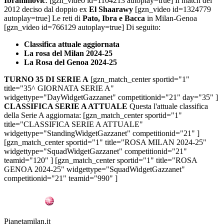
Ibrahimovic
: [gzn_video id=1104213 autoplay=true] Il match del
2012 deciso dal doppio ex
El Shaarawy
[gzn_video id=1324779
autoplay=true] Le reti di
Pato, Ibra e Bacca
in Milan-Genoa
[gzn_video id=766129 autoplay=true] Di seguito:
Classifica attuale aggiornata
La rosa del Milan 2024-25
La Rosa del Genoa 2024-25
TURNO 35 DI SERIE A
[gzn_match_center sportid="1"
title="35^ GIORNATA SERIE A"
widgettype="DayWidgetGazzanet" competitionid="21" day="35" ]
CLASSIFICA SERIE A ATTUALE
Questa l'attuale classifica
della Serie A aggiornata: [gzn_match_center sportid="1"
title="CLASSIFICA SERIE A ATTUALE"
widgettype="StandingWidgetGazzanet" competitionid="21" ]
[gzn_match_center sportid="1" title="ROSA MILAN 2024-25"
widgettype="SquadWidgetGazzanet" competitionid="21"
teamid="120" ] [gzn_match_center sportid="1" title="ROSA
GENOA 2024-25" widgettype="SquadWidgetGazzanet"
competitionid="21" teamid="990" ]
Pianetamilan.it