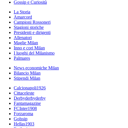
Gossip e Curiosità
La Storia
Amarcord
Campioni Rossoneri
Stagioni storiche
Presidenti e dirigenti
Allenatori
Maglie Milan
Inno e cori Milan
I luoghi del Milanismo
Palmares
News economiche Milan
Bilancio Milan
Stipendi Milan
Calcionapoli1926
Cittaceleste
Derbyderbyderby
Fantamagazine
FCInter1908
Forzaroma
Golssip
Hellas1903