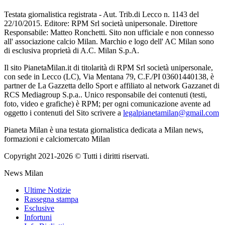
Testata giornalistica registrata - Aut. Trib.di Lecco n. 1143 del
22/10/2015. Editore: RPM Srl società unipersonale. Direttore
Responsabile: Matteo Ronchetti. Sito non ufficiale e non connesso
all' associazione calcio Milan. Marchio e logo dell' AC Milan sono
di esclusiva proprietà di A.C. Milan S.p.A.
Il sito PianetaMilan.it di titolarità di RPM Srl società unipersonale,
con sede in Lecco (LC), Via Mentana 79, C.F./PI 03601440138, è
partner de La Gazzetta dello Sport e affiliato al network Gazzanet di
RCS Mediagroup S.p.a.. Unico responsabile dei contenuti (testi,
foto, video e grafiche) è RPM; per ogni comunicazione avente ad
oggetto i contenuti del Sito scrivere a
legalpianetamilan@gmail.com
Pianeta Milan è una testata giornalistica dedicata a Milan news,
formazioni e calciomercato Milan
Copyright 2021-2026 © Tutti i diritti riservati.
News Milan
Ultime Notizie
Rassegna stampa
Esclusive
Infortuni