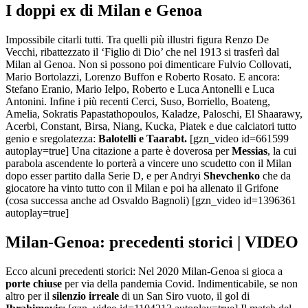
I doppi ex di Milan e Genoa
Impossibile citarli tutti. Tra quelli più illustri figura Renzo De
Vecchi, ribattezzato il ‘Figlio di Dio’ che nel 1913 si trasferì dal
Milan al Genoa. Non si possono poi dimenticare Fulvio Collovati,
Mario Bortolazzi, Lorenzo Buffon e Roberto Rosato. E ancora:
Stefano Eranio, Mario Ielpo, Roberto e Luca Antonelli e Luca
Antonini. Infine i più recenti Cerci, Suso, Borriello, Boateng,
Amelia, Sokratis Papastathopoulos, Kaladze, Paloschi, El Shaarawy,
Acerbi, Constant, Birsa, Niang, Kucka, Piatek e due calciatori tutto
genio e sregolatezza:
Balotelli e Taarabt.
[gzn_video id=661599
autoplay=true] Una citazione a parte è doverosa per
Messias
, la cui
parabola ascendente lo porterà a vincere uno scudetto con il Milan
dopo esser partito dalla Serie D, e per Andryi
Shevchenko
che da
giocatore ha vinto tutto con il Milan e poi ha allenato il Grifone
(cosa successa anche ad Osvaldo Bagnoli) [gzn_video id=1396361
autoplay=true]
Milan-Genoa: precedenti storici | VIDEO
Ecco alcuni precedenti storici: Nel 2020 Milan-Genoa si gioca a
porte chiuse
per via della pandemia Covid. Indimenticabile, se non
altro per il
silenzio irreale
di un San Siro vuoto, il gol di