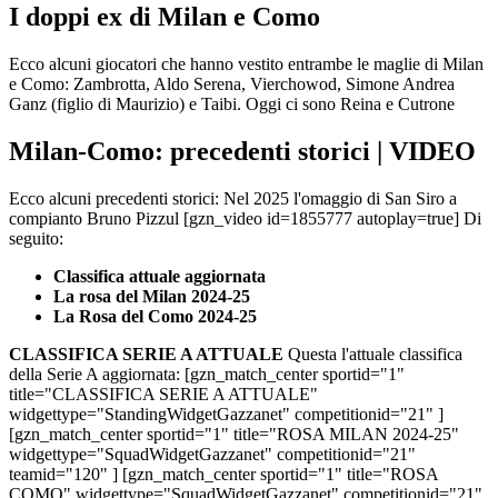
I doppi ex di Milan e Como
Ecco alcuni giocatori che hanno vestito entrambe le maglie di Milan
e Como: Zambrotta, Aldo Serena, Vierchowod, Simone Andrea
Ganz (figlio di Maurizio) e Taibi. Oggi ci sono Reina e Cutrone
Milan-Como: precedenti storici | VIDEO
Ecco alcuni precedenti storici: Nel 2025 l'omaggio di San Siro a
compianto Bruno Pizzul [gzn_video id=1855777 autoplay=true] Di
seguito:
Classifica attuale aggiornata
La rosa del Milan 2024-25
La Rosa del Como 2024-25
CLASSIFICA SERIE A ATTUALE
Questa l'attuale classifica
della Serie A aggiornata: [gzn_match_center sportid="1"
title="CLASSIFICA SERIE A ATTUALE"
widgettype="StandingWidgetGazzanet" competitionid="21" ]
[gzn_match_center sportid="1" title="ROSA MILAN 2024-25"
widgettype="SquadWidgetGazzanet" competitionid="21"
teamid="120" ] [gzn_match_center sportid="1" title="ROSA
COMO" widgettype="SquadWidgetGazzanet" competitionid="21"