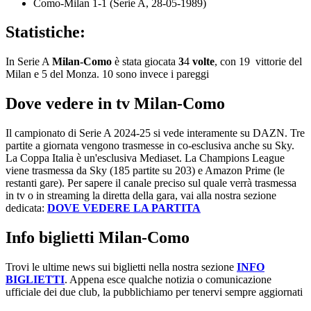
Como-Milan 1-1 (Serie A, 28-05-1989)
Statistiche:
In Serie A
Milan-Como
è stata giocata
3
4
volte
, con 19 vittorie del
Milan e 5 del Monza. 10 sono invece i pareggi
Dove vedere in tv Milan-Como
Il campionato di Serie A 2024-25 si vede interamente su DAZN. Tre
partite a giornata vengono trasmesse in co-esclusiva anche su Sky.
La Coppa Italia è un'esclusiva Mediaset. La Champions League
viene trasmessa da Sky (185 partite su 203) e Amazon Prime (le
restanti gare). Per sapere il canale preciso sul quale verrà trasmessa
in tv o in streaming la diretta della gara, vai alla nostra sezione
dedicata:
DOVE VEDERE LA PARTITA
Info biglietti Milan-Como
Trovi le ultime news sui biglietti nella nostra sezione
INFO
BIGLIETTI
. Appena esce qualche notizia o comunicazione
ufficiale dei due club, la pubblichiamo per tenervi sempre aggiornati