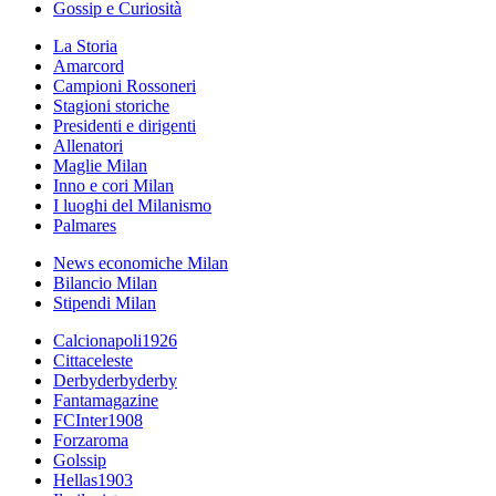
Gossip e Curiosità
La Storia
Amarcord
Campioni Rossoneri
Stagioni storiche
Presidenti e dirigenti
Allenatori
Maglie Milan
Inno e cori Milan
I luoghi del Milanismo
Palmares
News economiche Milan
Bilancio Milan
Stipendi Milan
Calcionapoli1926
Cittaceleste
Derbyderbyderby
Fantamagazine
FCInter1908
Forzaroma
Golssip
Hellas1903