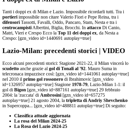
Tanti i doppi ex di Milan e Lazio. Impossibile ricordarli tutti. Tra i
portieri
impossibile non citare Valerio Fiori e Pepe Reina, tra i
difensori
Tassotti, Favalli, Oddo, Pancaro, Stam, Nesta e tra i
centrocampisti
Albertini, Biglia, Brocchi. In
attacco
Di Canio,
Matri, Vieri e Crespo Ecco la
Top 11 dei doppi ex
, da Nesta a
Crespo: [gzn_video id=1440691 autoplay=true]
Lazio-Milan: precedenti storici | VIDEO
Ecco alcuni precedenti storici: Stagione 2021-22, il Milan vincerà lo
scudetto
anche grazie al
gol di Tonali al '92
. Mauro Suma in
telecronaca impazzisce così: [gzn_video id=1441061 autoplay=true]
nel 2010 il
primo gol rossonero
di Ibrahimovic [gzn_video
id=1326957 autoplay=true] Stagione
1978-79
, Lazio-Milan 1-1: il
gol di
Bigon
[gzn_video id=887161 autoplay=true] 29 febbraio
2004: la 'zuccata' di
Ambrosini
[gzn_video id=657275
autoplay=true] 21 agosto 2004, la
tripletta di Andriy Shevchenko
in Supercoppa... [gzn_video id=488811 autoplay=true] Di seguito:
Classifica attuale aggiornata
La rosa del Milan 2024-25
La Rosa del Lazio 2024-25