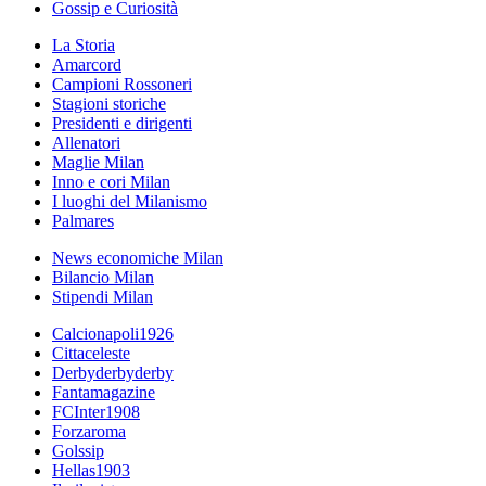
Gossip e Curiosità
La Storia
Amarcord
Campioni Rossoneri
Stagioni storiche
Presidenti e dirigenti
Allenatori
Maglie Milan
Inno e cori Milan
I luoghi del Milanismo
Palmares
News economiche Milan
Bilancio Milan
Stipendi Milan
Calcionapoli1926
Cittaceleste
Derbyderbyderby
Fantamagazine
FCInter1908
Forzaroma
Golssip
Hellas1903