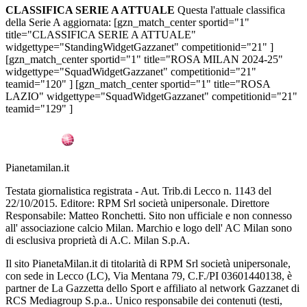
CLASSIFICA SERIE A ATTUALE
Questa l'attuale classifica
della Serie A aggiornata: [gzn_match_center sportid="1"
title="CLASSIFICA SERIE A ATTUALE"
widgettype="StandingWidgetGazzanet" competitionid="21" ]
[gzn_match_center sportid="1" title="ROSA MILAN 2024-25"
widgettype="SquadWidgetGazzanet" competitionid="21"
teamid="120" ] [gzn_match_center sportid="1" title="ROSA
LAZIO" widgettype="SquadWidgetGazzanet" competitionid="21"
teamid="129" ]
Pianetamilan.it
Testata giornalistica registrata - Aut. Trib.di Lecco n. 1143 del
22/10/2015. Editore: RPM Srl società unipersonale. Direttore
Responsabile: Matteo Ronchetti. Sito non ufficiale e non connesso
all' associazione calcio Milan. Marchio e logo dell' AC Milan sono
di esclusiva proprietà di A.C. Milan S.p.A.
Il sito PianetaMilan.it di titolarità di RPM Srl società unipersonale,
con sede in Lecco (LC), Via Mentana 79, C.F./PI 03601440138, è
partner de La Gazzetta dello Sport e affiliato al network Gazzanet di
RCS Mediagroup S.p.a.. Unico responsabile dei contenuti (testi,