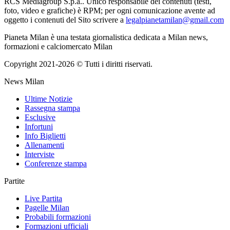
RCS Mediagroup S.p.a.. Unico responsabile dei contenuti (testi,
foto, video e grafiche) è RPM; per ogni comunicazione avente ad
oggetto i contenuti del Sito scrivere a
legalpianetamilan@gmail.com
Pianeta Milan è una testata giornalistica dedicata a Milan news,
formazioni e calciomercato Milan
Copyright 2021-2026 © Tutti i diritti riservati.
News Milan
Ultime Notizie
Rassegna stampa
Esclusive
Infortuni
Info Biglietti
Allenamenti
Interviste
Conferenze stampa
Partite
Live Partita
Pagelle Milan
Probabili formazioni
Formazioni ufficiali