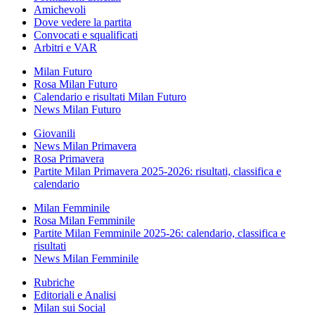
Amichevoli
Dove vedere la partita
Convocati e squalificati
Arbitri e VAR
Milan Futuro
Rosa Milan Futuro
Calendario e risultati Milan Futuro
News Milan Futuro
Giovanili
News Milan Primavera
Rosa Primavera
Partite Milan Primavera 2025-2026: risultati, classifica e
calendario
Milan Femminile
Rosa Milan Femminile
Partite Milan Femminile 2025-26: calendario, classifica e
risultati
News Milan Femminile
Rubriche
Editoriali e Analisi
Milan sui Social