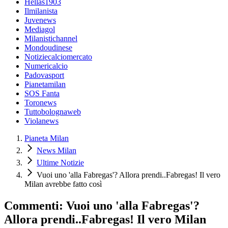
Hellas1903
Ilmilanista
Juvenews
Mediagol
Milanistichannel
Mondoudinese
Notiziecalciomercato
Numericalcio
Padovasport
Pianetamilan
SOS Fanta
Toronews
Tuttobolognaweb
Violanews
Pianeta Milan
News Milan
Ultime Notizie
Vuoi uno 'alla Fabregas'? Allora prendi..Fabregas! Il vero
Milan avrebbe fatto così
Commenti: Vuoi uno 'alla Fabregas'?
Allora prendi..Fabregas! Il vero Milan