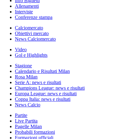
Info Biglietti
Allenamenti
Interviste
Conferenze stampa
Calciomercato
Obiettivi mercato
News Calciomercato
Video
Gol e Highlights
Stagione
Calendario e Risultati Milan
Rosa Milan
Serie A: news e risultati
Champions League: news e risultati
Europa League: news e risultati
Coppa Italia: news e risultati
News Calcio
Partite
Live Partita
Pagelle Milan
Probabili formazioni
Formazioni ufficiali