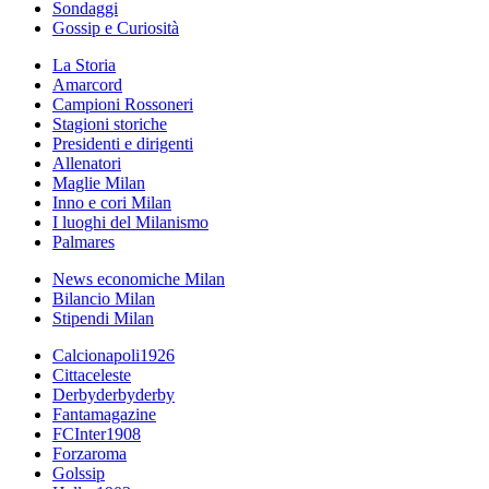
Sondaggi
Gossip e Curiosità
La Storia
Amarcord
Campioni Rossoneri
Stagioni storiche
Presidenti e dirigenti
Allenatori
Maglie Milan
Inno e cori Milan
I luoghi del Milanismo
Palmares
News economiche Milan
Bilancio Milan
Stipendi Milan
Calcionapoli1926
Cittaceleste
Derbyderbyderby
Fantamagazine
FCInter1908
Forzaroma
Golssip