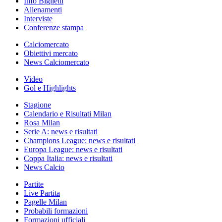
Info Biglietti
Allenamenti
Interviste
Conferenze stampa
Calciomercato
Obiettivi mercato
News Calciomercato
Video
Gol e Highlights
Stagione
Calendario e Risultati Milan
Rosa Milan
Serie A: news e risultati
Champions League: news e risultati
Europa League: news e risultati
Coppa Italia: news e risultati
News Calcio
Partite
Live Partita
Pagelle Milan
Probabili formazioni
Formazioni ufficiali