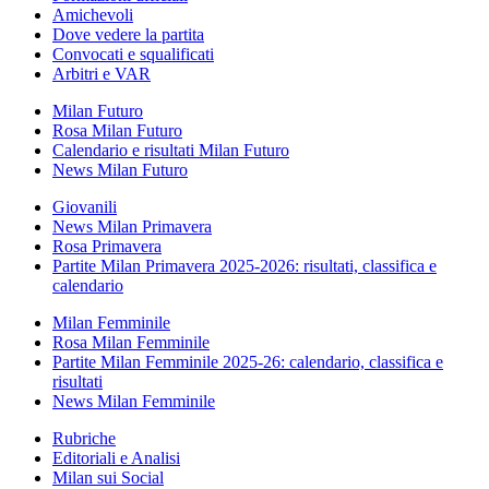
Amichevoli
Dove vedere la partita
Convocati e squalificati
Arbitri e VAR
Milan Futuro
Rosa Milan Futuro
Calendario e risultati Milan Futuro
News Milan Futuro
Giovanili
News Milan Primavera
Rosa Primavera
Partite Milan Primavera 2025-2026: risultati, classifica e
calendario
Milan Femminile
Rosa Milan Femminile
Partite Milan Femminile 2025-26: calendario, classifica e
risultati
News Milan Femminile
Rubriche
Editoriali e Analisi
Milan sui Social