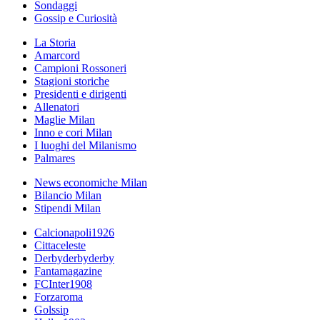
Sondaggi
Gossip e Curiosità
La Storia
Amarcord
Campioni Rossoneri
Stagioni storiche
Presidenti e dirigenti
Allenatori
Maglie Milan
Inno e cori Milan
I luoghi del Milanismo
Palmares
News economiche Milan
Bilancio Milan
Stipendi Milan
Calcionapoli1926
Cittaceleste
Derbyderbyderby
Fantamagazine
FCInter1908
Forzaroma
Golssip