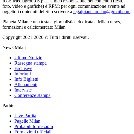
RCS Mediagroup S.p.a.. Unico responsabile dei contenuti (testi,
foto, video e grafiche) è RPM; per ogni comunicazione avente ad
oggetto i contenuti del Sito scrivere a
legalpianetamilan@gmail.com
Pianeta Milan è una testata giornalistica dedicata a Milan news,
formazioni e calciomercato Milan
Copyright 2021-2026 © Tutti i diritti riservati.
News Milan
Ultime Notizie
Rassegna stampa
Esclusive
Infortuni
Info Biglietti
Allenamenti
Interviste
Conferenze stampa
Partite
Live Partita
Pagelle Milan
Probabili formazioni
Formazioni ufficiali