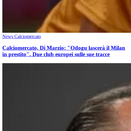
News Calciomercato
Calciomercato, Di Marzio: "Odogu lascerà il Milan
in prestito". Due club europei sulle sue tracce