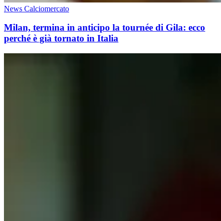
News Calciomercato
Milan, termina in anticipo la tournée di Gila: ecco
perché è già tornato in Italia