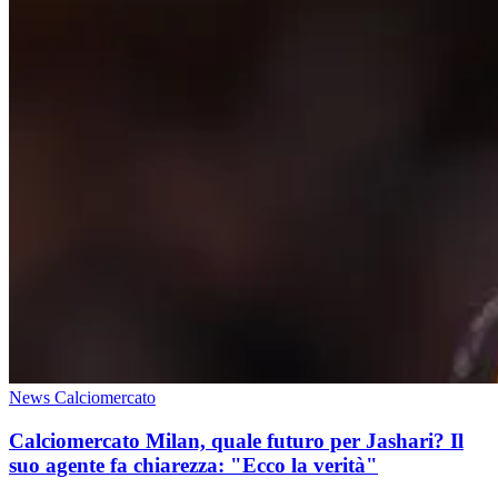
News Calciomercato
Calciomercato Milan, quale futuro per Jashari? Il
suo agente fa chiarezza: "Ecco la verità"