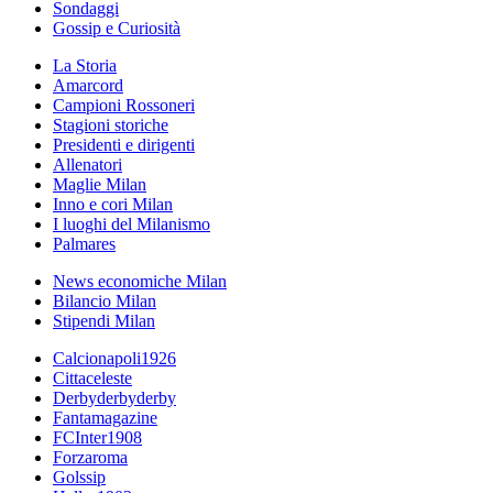
Sondaggi
Gossip e Curiosità
La Storia
Amarcord
Campioni Rossoneri
Stagioni storiche
Presidenti e dirigenti
Allenatori
Maglie Milan
Inno e cori Milan
I luoghi del Milanismo
Palmares
News economiche Milan
Bilancio Milan
Stipendi Milan
Calcionapoli1926
Cittaceleste
Derbyderbyderby
Fantamagazine
FCInter1908
Forzaroma
Golssip