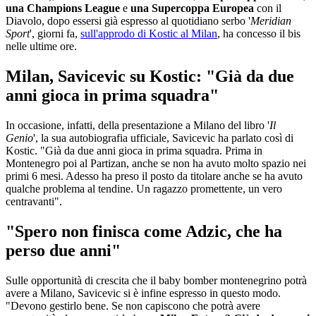
una Champions League
e
una Supercoppa Europea
con il
Diavolo, dopo essersi già espresso al quotidiano serbo '
Meridian
Sport
', giorni fa,
sull'approdo di Kostic al Milan
, ha concesso il bis
nelle ultime ore.
Milan, Savicevic su Kostic: "Già da due
anni gioca in prima squadra"
In occasione, infatti, della presentazione a Milano del libro '
Il
Genio
', la sua autobiografia ufficiale, Savicevic ha parlato così di
Kostic. "Già da due anni gioca in prima squadra. Prima in
Montenegro poi al Partizan, anche se non ha avuto molto spazio nei
primi 6 mesi. Adesso ha preso il posto da titolare anche se ha avuto
qualche problema al tendine. Un ragazzo promettente, un vero
centravanti".
"Spero non finisca come Adzic, che ha
perso due anni"
Sulle opportunità di crescita che il baby bomber montenegrino potrà
avere a Milano, Savicevic si è infine espresso in questo modo.
"Devono gestirlo bene. Se non capiscono che potrà avere