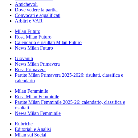
Amichevoli
Dove vedere la partita
Convocati e squalificati
Arbitri e VAR
Milan Futuro
Rosa Milan Futuro
Calendario e risultati Milan Futuro
News Milan Futuro
Giovanili
News Milan Primavera
Rosa Primavera
Partite Milan Primavera 2025-2026: risultati, classifica e
calendario
Milan Femminile
Rosa Milan Femminile
Partite Milan Femminile 2025-26: calendario, classifica e
risultati
News Milan Femminile
Rubriche
Editoriali e Analisi
Milan sui Social