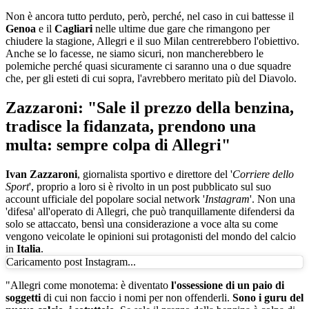
Non è ancora tutto perduto, però, perché, nel caso in cui battesse il
Genoa
e il
Cagliari
nelle ultime due gare che rimangono per
chiudere la stagione, Allegri e il suo Milan centrerebbero l'obiettivo.
Anche se lo facesse, ne siamo sicuri, non mancherebbero le
polemiche perché quasi sicuramente ci saranno una o due squadre
che, per gli esteti di cui sopra, l'avrebbero meritato più del Diavolo.
Zazzaroni: "Sale il prezzo della benzina,
tradisce la fidanzata, prendono una
multa: sempre colpa di Allegri"
Ivan Zazzaroni
, giornalista sportivo e direttore del '
Corriere dello
Sport
', proprio a loro si è rivolto in un post pubblicato sul suo
account ufficiale del popolare social network '
Instagram
'. Non una
'difesa' all'operato di Allegri, che può tranquillamente difendersi da
solo se attaccato, bensì una considerazione a voce alta su come
vengono veicolate le opinioni sui protagonisti del mondo del calcio
in
Italia
.
Caricamento post Instagram...
"Allegri come monotema: è diventato
l'ossessione di un paio di
soggetti
di cui non faccio i nomi per non offenderli.
Sono i guru del