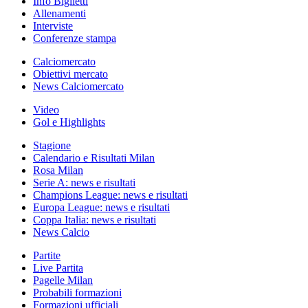
Info Biglietti
Allenamenti
Interviste
Conferenze stampa
Calciomercato
Obiettivi mercato
News Calciomercato
Video
Gol e Highlights
Stagione
Calendario e Risultati Milan
Rosa Milan
Serie A: news e risultati
Champions League: news e risultati
Europa League: news e risultati
Coppa Italia: news e risultati
News Calcio
Partite
Live Partita
Pagelle Milan
Probabili formazioni
Formazioni ufficiali