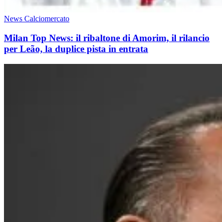
News Calciomercato
Milan Top News: il ribaltone di Amorim, il rilancio
per Leão, la duplice pista in entrata