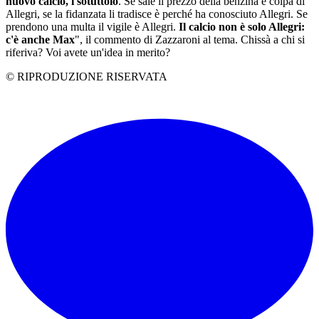
nuovo calcio, i sotuttoio
. Se sale il prezzo della benzina è colpa di
Allegri, se la fidanzata li tradisce è perché ha conosciuto Allegri. Se
prendono una multa il vigile è Allegri.
Il calcio non è solo Allegri:
c'è anche Max
", il commento di Zazzaroni al tema. Chissà a chi si
riferiva? Voi avete un'idea in merito?
© RIPRODUZIONE RISERVATA