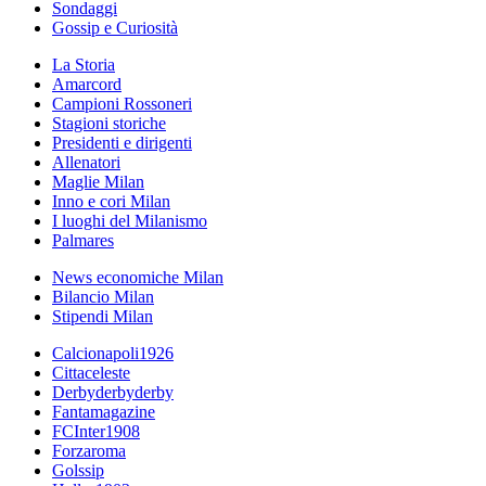
Sondaggi
Gossip e Curiosità
La Storia
Amarcord
Campioni Rossoneri
Stagioni storiche
Presidenti e dirigenti
Allenatori
Maglie Milan
Inno e cori Milan
I luoghi del Milanismo
Palmares
News economiche Milan
Bilancio Milan
Stipendi Milan
Calcionapoli1926
Cittaceleste
Derbyderbyderby
Fantamagazine
FCInter1908
Forzaroma
Golssip