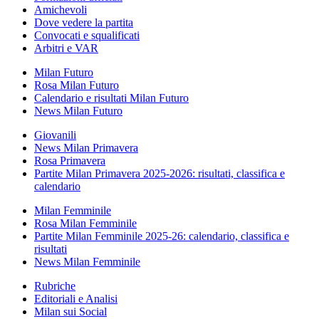
Amichevoli
Dove vedere la partita
Convocati e squalificati
Arbitri e VAR
Milan Futuro
Rosa Milan Futuro
Calendario e risultati Milan Futuro
News Milan Futuro
Giovanili
News Milan Primavera
Rosa Primavera
Partite Milan Primavera 2025-2026: risultati, classifica e
calendario
Milan Femminile
Rosa Milan Femminile
Partite Milan Femminile 2025-26: calendario, classifica e
risultati
News Milan Femminile
Rubriche
Editoriali e Analisi
Milan sui Social