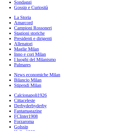
Sondaggi
Gossip e Curiosità
La Storia
Amarcord
Campioni Rossoneri
Stagioni storiche
Presidenti e dirigenti
Allenatori
Maglie Milan
Inno e cori Milan
I luoghi del Milanismo
Palmares
News economiche Milan
Bilancio Milan
Stipendi Milan
Calcionapoli1926
Cittaceleste
Derbyderbyderby
Fantamagazine
FCInter1908
Forzaroma
Golssip