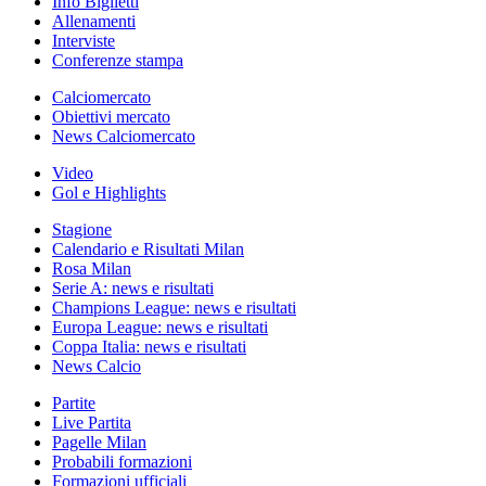
Info Biglietti
Allenamenti
Interviste
Conferenze stampa
Calciomercato
Obiettivi mercato
News Calciomercato
Video
Gol e Highlights
Stagione
Calendario e Risultati Milan
Rosa Milan
Serie A: news e risultati
Champions League: news e risultati
Europa League: news e risultati
Coppa Italia: news e risultati
News Calcio
Partite
Live Partita
Pagelle Milan
Probabili formazioni
Formazioni ufficiali