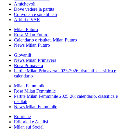
Amichevoli
Dove vedere la partita
Convocati e squalificati
Arbitri e VAR
Milan Futuro
Rosa Milan Futuro
Calendario e risultati Milan Futuro
News Milan Futuro
Giovanili
News Milan Primavera
Rosa Primavera
Partite Milan Primavera 2025-2026: risultati, classifica e
calendario
Milan Femminile
Rosa Milan Femminile
Partite Milan Femminile 2025-26: calendario, classifica e
risultati
News Milan Femminile
Rubriche
Editoriali e Analisi
Milan sui Social