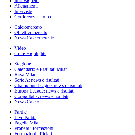
Info Biglietti
Allenamenti
Interviste
Conferenze stampa
Calciomercato
Obiettivi mercato
News Calciomercato
Video
Gol e Highlights
Stagione
Calendario e Risultati Milan
Rosa Milan
Serie A: news e risultati
Champions League: news e risultati
Europa League: news e risultati
Coppa Italia: news e risultati
News Calcio
Partite
Live Partita
Pagelle Milan
Probabili formazioni
Formazioni ufficiali