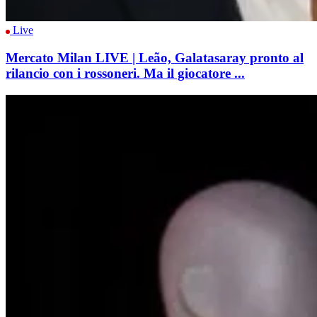
Live
Mercato Milan LIVE | Leão, Galatasaray pronto al
rilancio con i rossoneri. Ma il giocatore ...