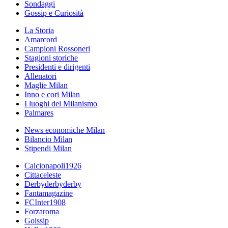
Sondaggi
Gossip e Curiosità
La Storia
Amarcord
Campioni Rossoneri
Stagioni storiche
Presidenti e dirigenti
Allenatori
Maglie Milan
Inno e cori Milan
I luoghi del Milanismo
Palmares
News economiche Milan
Bilancio Milan
Stipendi Milan
Calcionapoli1926
Cittaceleste
Derbyderbyderby
Fantamagazine
FCInter1908
Forzaroma
Golssip