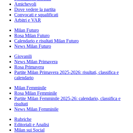
Amichevoli
Dove vedere la partita
Convocati e squalificati
Arbitri e VAR
Milan Futuro
Rosa Milan Futuro
Calendario e risultati Milan Futuro
News Milan Futuro
Giovanili
News Milan Primavera
Rosa Primavera
Partite Milan Primavera 2025-2026: risultati, classifica e
calendario
Milan Femminile
Rosa Milan Femminile
Partite Milan Femminile 2025-26: calendario, classifica e
risultati
News Milan Femminile
Rubriche
Editoriali e Analisi
Milan sui Social