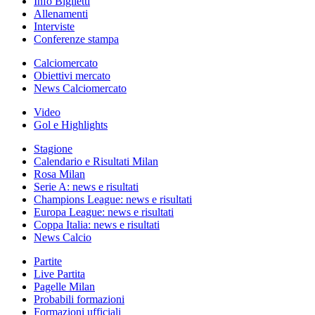
Info Biglietti
Allenamenti
Interviste
Conferenze stampa
Calciomercato
Obiettivi mercato
News Calciomercato
Video
Gol e Highlights
Stagione
Calendario e Risultati Milan
Rosa Milan
Serie A: news e risultati
Champions League: news e risultati
Europa League: news e risultati
Coppa Italia: news e risultati
News Calcio
Partite
Live Partita
Pagelle Milan
Probabili formazioni
Formazioni ufficiali