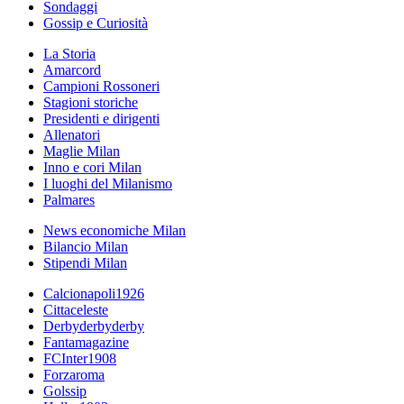
Sondaggi
Gossip e Curiosità
La Storia
Amarcord
Campioni Rossoneri
Stagioni storiche
Presidenti e dirigenti
Allenatori
Maglie Milan
Inno e cori Milan
I luoghi del Milanismo
Palmares
News economiche Milan
Bilancio Milan
Stipendi Milan
Calcionapoli1926
Cittaceleste
Derbyderbyderby
Fantamagazine
FCInter1908
Forzaroma
Golssip