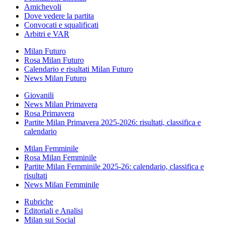
Amichevoli
Dove vedere la partita
Convocati e squalificati
Arbitri e VAR
Milan Futuro
Rosa Milan Futuro
Calendario e risultati Milan Futuro
News Milan Futuro
Giovanili
News Milan Primavera
Rosa Primavera
Partite Milan Primavera 2025-2026: risultati, classifica e
calendario
Milan Femminile
Rosa Milan Femminile
Partite Milan Femminile 2025-26: calendario, classifica e
risultati
News Milan Femminile
Rubriche
Editoriali e Analisi
Milan sui Social