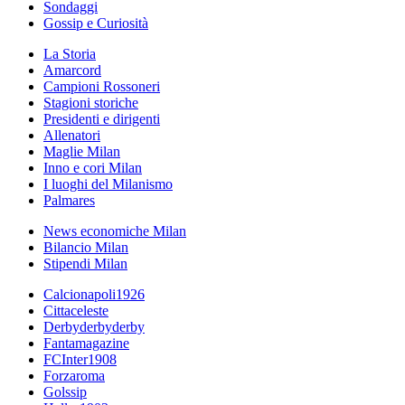
Sondaggi
Gossip e Curiosità
La Storia
Amarcord
Campioni Rossoneri
Stagioni storiche
Presidenti e dirigenti
Allenatori
Maglie Milan
Inno e cori Milan
I luoghi del Milanismo
Palmares
News economiche Milan
Bilancio Milan
Stipendi Milan
Calcionapoli1926
Cittaceleste
Derbyderbyderby
Fantamagazine
FCInter1908
Forzaroma
Golssip