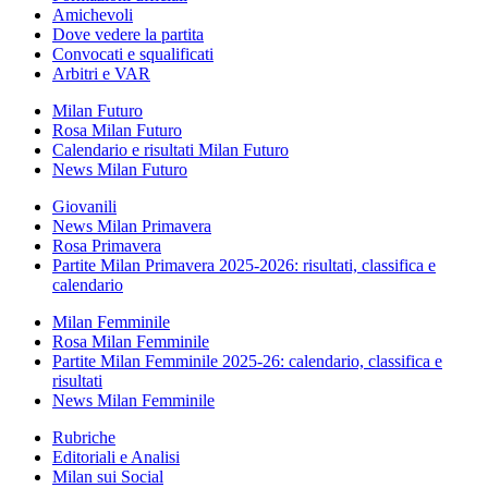
Amichevoli
Dove vedere la partita
Convocati e squalificati
Arbitri e VAR
Milan Futuro
Rosa Milan Futuro
Calendario e risultati Milan Futuro
News Milan Futuro
Giovanili
News Milan Primavera
Rosa Primavera
Partite Milan Primavera 2025-2026: risultati, classifica e
calendario
Milan Femminile
Rosa Milan Femminile
Partite Milan Femminile 2025-26: calendario, classifica e
risultati
News Milan Femminile
Rubriche
Editoriali e Analisi
Milan sui Social