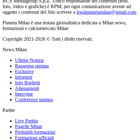
RCS Mediagroup S.p.a.. Unico responsabile dei contenuti (testi,
foto, video e grafiche) è RPM; per ogni comunicazione avente ad
oggetto i contenuti del Sito scrivere a
legalpianetamilan@gmail.com
Pianeta Milan è una testata giornalistica dedicata a Milan news,
formazioni e calciomercato Milan
Copyright 2021-2026 © Tutti i diritti riservati.
News Milan
Ultime Notizie
Rassegna stampa
Esclusive
Infortuni
Info Biglietti
Allenamenti
Interviste
Conferenze stampa
Partite
Live Partita
Pagelle Milan
Probabili formazioni
Formazioni ufficiali