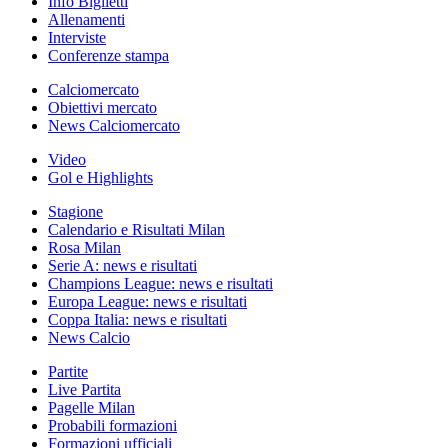
Info Biglietti
Allenamenti
Interviste
Conferenze stampa
Calciomercato
Obiettivi mercato
News Calciomercato
Video
Gol e Highlights
Stagione
Calendario e Risultati Milan
Rosa Milan
Serie A: news e risultati
Champions League: news e risultati
Europa League: news e risultati
Coppa Italia: news e risultati
News Calcio
Partite
Live Partita
Pagelle Milan
Probabili formazioni
Formazioni ufficiali