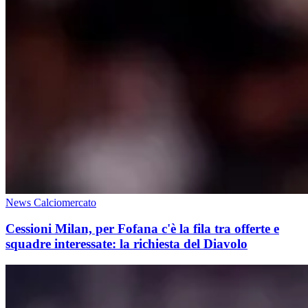
News Calciomercato
Cessioni Milan, per Fofana c'è la fila tra offerte e
squadre interessate: la richiesta del Diavolo