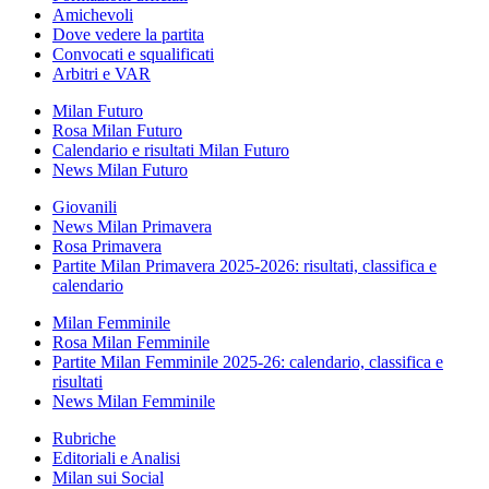
Amichevoli
Dove vedere la partita
Convocati e squalificati
Arbitri e VAR
Milan Futuro
Rosa Milan Futuro
Calendario e risultati Milan Futuro
News Milan Futuro
Giovanili
News Milan Primavera
Rosa Primavera
Partite Milan Primavera 2025-2026: risultati, classifica e
calendario
Milan Femminile
Rosa Milan Femminile
Partite Milan Femminile 2025-26: calendario, classifica e
risultati
News Milan Femminile
Rubriche
Editoriali e Analisi
Milan sui Social