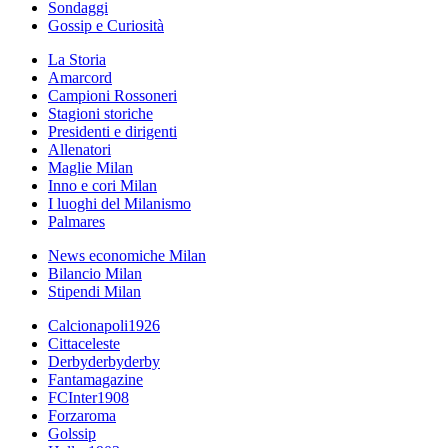
Sondaggi
Gossip e Curiosità
La Storia
Amarcord
Campioni Rossoneri
Stagioni storiche
Presidenti e dirigenti
Allenatori
Maglie Milan
Inno e cori Milan
I luoghi del Milanismo
Palmares
News economiche Milan
Bilancio Milan
Stipendi Milan
Calcionapoli1926
Cittaceleste
Derbyderbyderby
Fantamagazine
FCInter1908
Forzaroma
Golssip