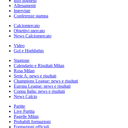
Info Biglietti
Allenamenti
Interviste
Conferenze stampa
Calciomercato
Obiettivi mercato
News Calciomercato
Video
Gol e Highlights
Stagione
Calendario e Risultati Milan
Rosa Milan
Serie A: news e risultati
Champions League: news e risultati
Europa League: news e risultati
Coppa Italia: news e risultati
News Calcio
Partite
Live Partita
Pagelle Milan
Probabili formazioni
Formazioni ufficiali