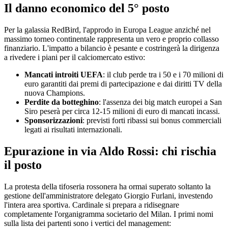
Il danno economico del 5° posto
Per la galassia RedBird, l'approdo in Europa League anziché nel
massimo torneo continentale rappresenta un vero e proprio collasso
finanziario. L'impatto a bilancio è pesante e costringerà la dirigenza
a rivedere i piani per il calciomercato estivo:
Mancati introiti UEFA
: il club perde tra i 50 e i 70 milioni di
euro garantiti dai premi di partecipazione e dai diritti TV della
nuova Champions.
Perdite da botteghino
: l'assenza dei big match europei a San
Siro peserà per circa 12-15 milioni di euro di mancati incassi.
Sponsorizzazioni
: previsti forti ribassi sui bonus commerciali
legati ai risultati internazionali.
Epurazione in via Aldo Rossi: chi rischia
il posto
La protesta della tifoseria rossonera ha ormai superato soltanto la
gestione dell'amministratore delegato Giorgio Furlani, investendo
l'intera area sportiva. Cardinale si prepara a ridisegnare
completamente l'organigramma societario del Milan. I primi nomi
sulla lista dei partenti sono i vertici del management: