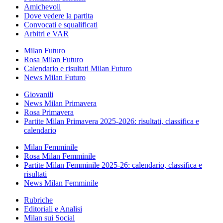
Amichevoli
Dove vedere la partita
Convocati e squalificati
Arbitri e VAR
Milan Futuro
Rosa Milan Futuro
Calendario e risultati Milan Futuro
News Milan Futuro
Giovanili
News Milan Primavera
Rosa Primavera
Partite Milan Primavera 2025-2026: risultati, classifica e
calendario
Milan Femminile
Rosa Milan Femminile
Partite Milan Femminile 2025-26: calendario, classifica e
risultati
News Milan Femminile
Rubriche
Editoriali e Analisi
Milan sui Social