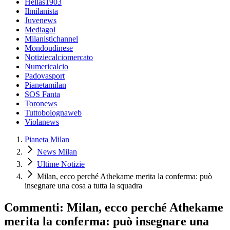
Hellas1903
Ilmilanista
Juvenews
Mediagol
Milanistichannel
Mondoudinese
Notiziecalciomercato
Numericalcio
Padovasport
Pianetamilan
SOS Fanta
Toronews
Tuttobolognaweb
Violanews
Pianeta Milan
News Milan
Ultime Notizie
Milan, ecco perché Athekame merita la conferma: può
insegnare una cosa a tutta la squadra
Commenti: Milan, ecco perché Athekame
merita la conferma: può insegnare una