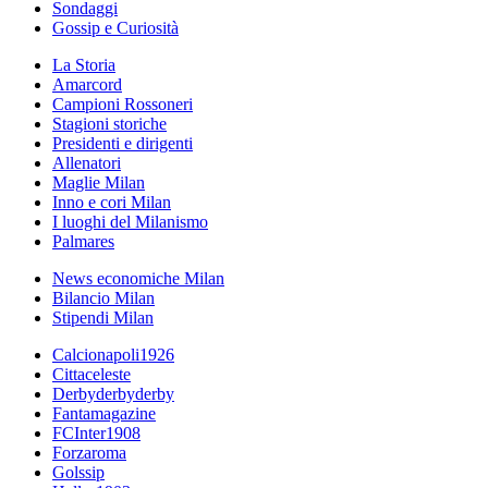
Sondaggi
Gossip e Curiosità
La Storia
Amarcord
Campioni Rossoneri
Stagioni storiche
Presidenti e dirigenti
Allenatori
Maglie Milan
Inno e cori Milan
I luoghi del Milanismo
Palmares
News economiche Milan
Bilancio Milan
Stipendi Milan
Calcionapoli1926
Cittaceleste
Derbyderbyderby
Fantamagazine
FCInter1908
Forzaroma
Golssip