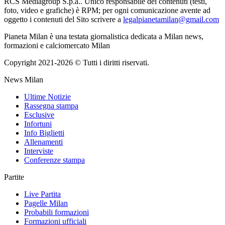
RCS Mediagroup S.p.a.. Unico responsabile dei contenuti (testi,
foto, video e grafiche) è RPM; per ogni comunicazione avente ad
oggetto i contenuti del Sito scrivere a
legalpianetamilan@gmail.com
Pianeta Milan è una testata giornalistica dedicata a Milan news,
formazioni e calciomercato Milan
Copyright 2021-2026 © Tutti i diritti riservati.
News Milan
Ultime Notizie
Rassegna stampa
Esclusive
Infortuni
Info Biglietti
Allenamenti
Interviste
Conferenze stampa
Partite
Live Partita
Pagelle Milan
Probabili formazioni
Formazioni ufficiali