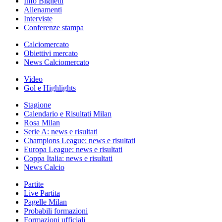
Info Biglietti
Allenamenti
Interviste
Conferenze stampa
Calciomercato
Obiettivi mercato
News Calciomercato
Video
Gol e Highlights
Stagione
Calendario e Risultati Milan
Rosa Milan
Serie A: news e risultati
Champions League: news e risultati
Europa League: news e risultati
Coppa Italia: news e risultati
News Calcio
Partite
Live Partita
Pagelle Milan
Probabili formazioni
Formazioni ufficiali