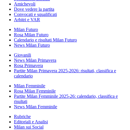
Amichevoli
Dove vedere la partita
Convocati e squalificati
Arbitri e VAR
Milan Futuro
Rosa Milan Futuro
Calendario e risultati Milan Futuro
News Milan Futuro
Giovanili
News Milan Primavera
Rosa Primavera
Partite Milan Primavera 2025-2026: risultati, classifica e
calendario
Milan Femminile
Rosa Milan Femminile
Partite Milan Femminile 2025-26: calendario, classifica e
risultati
News Milan Femminile
Rubriche
Editoriali e Analisi
Milan sui Social