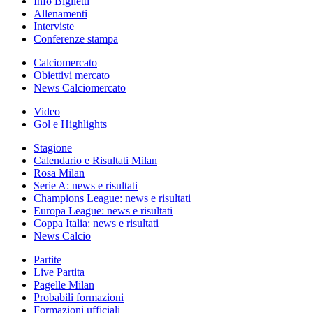
Info Biglietti
Allenamenti
Interviste
Conferenze stampa
Calciomercato
Obiettivi mercato
News Calciomercato
Video
Gol e Highlights
Stagione
Calendario e Risultati Milan
Rosa Milan
Serie A: news e risultati
Champions League: news e risultati
Europa League: news e risultati
Coppa Italia: news e risultati
News Calcio
Partite
Live Partita
Pagelle Milan
Probabili formazioni
Formazioni ufficiali