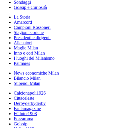
Sondaggi
Gossip e Curiosità
La Storia
Amarcord
Campioni Rossoneri
Stagioni storiche
Presidenti e dirigenti
Allenatori
Maglie Milan
Inno e cori Milan
I luoghi del Milanismo
Palmares
News economiche Milan
Bilancio Milan
Stipendi Milan
Calcionapoli1926
Cittaceleste
Derbyderbyderby
Fantamagazine
FCInter1908
Forzaroma
Golssip