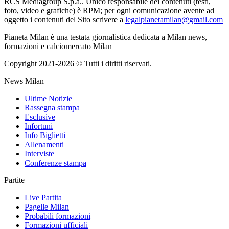
RCS Mediagroup S.p.a.. Unico responsabile dei contenuti (testi,
foto, video e grafiche) è RPM; per ogni comunicazione avente ad
oggetto i contenuti del Sito scrivere a
legalpianetamilan@gmail.com
Pianeta Milan è una testata giornalistica dedicata a Milan news,
formazioni e calciomercato Milan
Copyright 2021-2026 © Tutti i diritti riservati.
News Milan
Ultime Notizie
Rassegna stampa
Esclusive
Infortuni
Info Biglietti
Allenamenti
Interviste
Conferenze stampa
Partite
Live Partita
Pagelle Milan
Probabili formazioni
Formazioni ufficiali