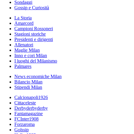
Sondaggi
Gossip e Curiosità
La Storia
Amarcord
Campioni Rossoneri
Stagioni storiche
Presidenti e dirigenti
Allenatori
Maglie Milan
Inno e cori Milan
I luoghi del Milanismo
Palmares
News economiche Milan
Bilancio Milan
Stipendi Milan
Calcionapoli1926
Cittaceleste
Derbyderbyderby
Fantamagazine
FCInter1908
Forzaroma
Golssip