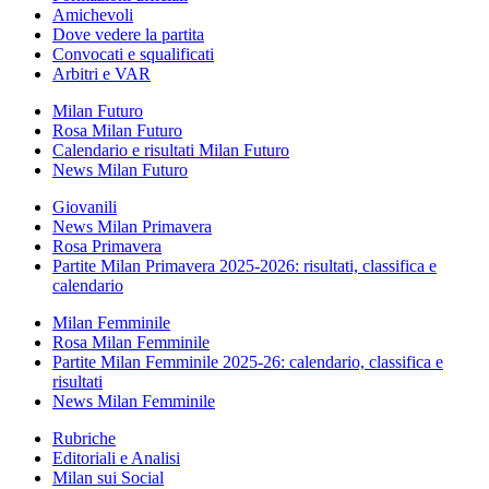
Amichevoli
Dove vedere la partita
Convocati e squalificati
Arbitri e VAR
Milan Futuro
Rosa Milan Futuro
Calendario e risultati Milan Futuro
News Milan Futuro
Giovanili
News Milan Primavera
Rosa Primavera
Partite Milan Primavera 2025-2026: risultati, classifica e
calendario
Milan Femminile
Rosa Milan Femminile
Partite Milan Femminile 2025-26: calendario, classifica e
risultati
News Milan Femminile
Rubriche
Editoriali e Analisi
Milan sui Social