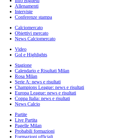
Info Biglietti
Allenamenti
Interviste
Conferenze stampa
Calciomercato
Obiettivi mercato
News Calciomercato
Video
Gol e Highlights
Stagione
Calendario e Risultati Milan
Rosa Milan
Serie A: news e risultati
Champions League: news e risultati
Europa League: news e risultati
Coppa Italia: news e risultati
News Calcio
Partite
Live Partita
Pagelle Milan
Probabili formazioni
Formazioni ufficiali