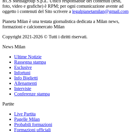
RCS Mediagroup S.p.a.. Unico responsabile dei contenuti (testi,
foto, video e grafiche) è RPM; per ogni comunicazione avente ad
oggetto i contenuti del Sito scrivere a
legalpianetamilan@gmail.com
Pianeta Milan è una testata giornalistica dedicata a Milan news,
formazioni e calciomercato Milan
Copyright 2021-2026 © Tutti i diritti riservati.
News Milan
Ultime Notizie
Rassegna stampa
Esclusive
Infortuni
Info Biglietti
Allenamenti
Interviste
Conferenze stampa
Partite
Live Partita
Pagelle Milan
Probabili formazioni
Formazioni ufficiali