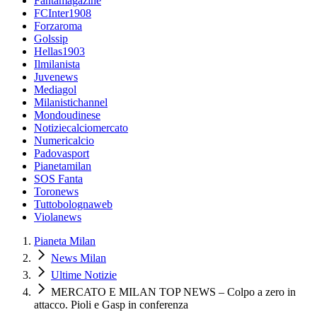
Fantamagazine
FCInter1908
Forzaroma
Golssip
Hellas1903
Ilmilanista
Juvenews
Mediagol
Milanistichannel
Mondoudinese
Notiziecalciomercato
Numericalcio
Padovasport
Pianetamilan
SOS Fanta
Toronews
Tuttobolognaweb
Violanews
Pianeta Milan
News Milan
Ultime Notizie
MERCATO E MILAN TOP NEWS – Colpo a zero in
attacco. Pioli e Gasp in conferenza