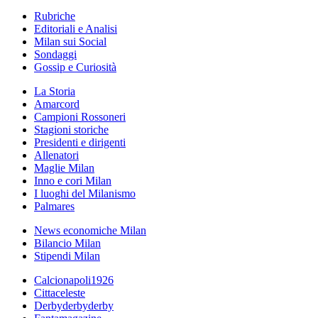
Rubriche
Editoriali e Analisi
Milan sui Social
Sondaggi
Gossip e Curiosità
La Storia
Amarcord
Campioni Rossoneri
Stagioni storiche
Presidenti e dirigenti
Allenatori
Maglie Milan
Inno e cori Milan
I luoghi del Milanismo
Palmares
News economiche Milan
Bilancio Milan
Stipendi Milan
Calcionapoli1926
Cittaceleste
Derbyderbyderby