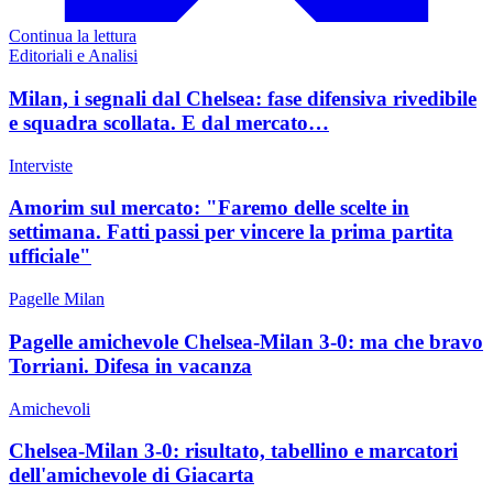
Continua la lettura
Editoriali e Analisi
Milan, i segnali dal Chelsea: fase difensiva rivedibile
e squadra scollata. E dal mercato…
Interviste
Amorim sul mercato: "Faremo delle scelte in
settimana. Fatti passi per vincere la prima partita
ufficiale"
Pagelle Milan
Pagelle amichevole Chelsea-Milan 3-0: ma che bravo
Torriani. Difesa in vacanza
Amichevoli
Chelsea-Milan 3-0: risultato, tabellino e marcatori
dell'amichevole di Giacarta