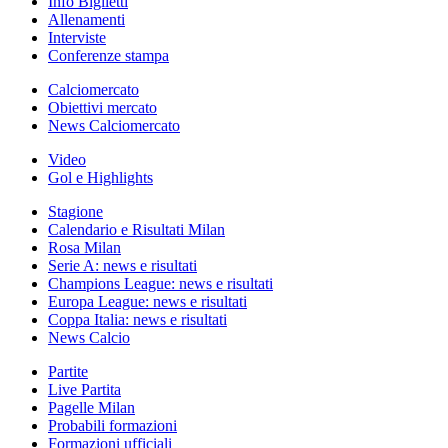
Info Biglietti
Allenamenti
Interviste
Conferenze stampa
Calciomercato
Obiettivi mercato
News Calciomercato
Video
Gol e Highlights
Stagione
Calendario e Risultati Milan
Rosa Milan
Serie A: news e risultati
Champions League: news e risultati
Europa League: news e risultati
Coppa Italia: news e risultati
News Calcio
Partite
Live Partita
Pagelle Milan
Probabili formazioni
Formazioni ufficiali