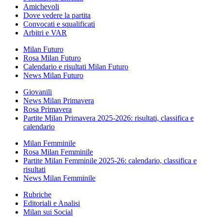
Amichevoli
Dove vedere la partita
Convocati e squalificati
Arbitri e VAR
Milan Futuro
Rosa Milan Futuro
Calendario e risultati Milan Futuro
News Milan Futuro
Giovanili
News Milan Primavera
Rosa Primavera
Partite Milan Primavera 2025-2026: risultati, classifica e
calendario
Milan Femminile
Rosa Milan Femminile
Partite Milan Femminile 2025-26: calendario, classifica e
risultati
News Milan Femminile
Rubriche
Editoriali e Analisi
Milan sui Social