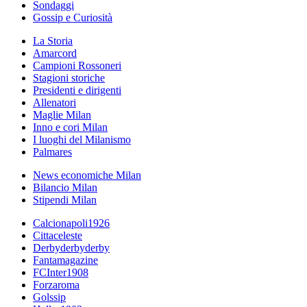
Sondaggi
Gossip e Curiosità
La Storia
Amarcord
Campioni Rossoneri
Stagioni storiche
Presidenti e dirigenti
Allenatori
Maglie Milan
Inno e cori Milan
I luoghi del Milanismo
Palmares
News economiche Milan
Bilancio Milan
Stipendi Milan
Calcionapoli1926
Cittaceleste
Derbyderbyderby
Fantamagazine
FCInter1908
Forzaroma
Golssip