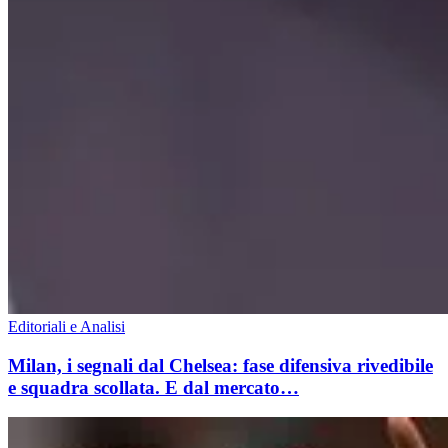
Editoriali e Analisi
Milan, i segnali dal Chelsea: fase difensiva rivedibile
e squadra scollata. E dal mercato…