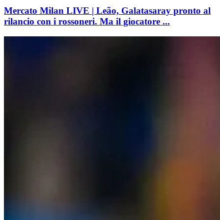
Mercato Milan LIVE | Leão, Galatasaray pronto al
rilancio con i rossoneri. Ma il giocatore ...