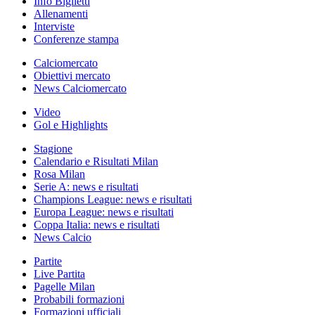
Info Biglietti
Allenamenti
Interviste
Conferenze stampa
Calciomercato
Obiettivi mercato
News Calciomercato
Video
Gol e Highlights
Stagione
Calendario e Risultati Milan
Rosa Milan
Serie A: news e risultati
Champions League: news e risultati
Europa League: news e risultati
Coppa Italia: news e risultati
News Calcio
Partite
Live Partita
Pagelle Milan
Probabili formazioni
Formazioni ufficiali