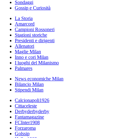
Sondaggi
Gossip e Curiosità
La Storia
Amarcord
Campioni Rossoneri
Stagioni storiche
Presidenti e dirigenti
Allenatori
Maglie Milan
Inno e cori Milan
I luoghi del Milanismo
Palmares
News economiche Milan
Bilancio Milan
Stipendi Milan
Calcionapoli1926
Cittaceleste
Derbyderbyderby
Fantamagazine
FCInter1908
Forzaroma
Golssip