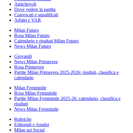
Amichevoli
Dove vedere la partita
Convocati e squalificati
Arbitri e VAR
Milan Futuro
Rosa Milan Futuro
Calendario e risultati Milan Futuro
News Milan Futuro
Giovanili
News Milan Primavera
Rosa Primavera
Partite Milan Primavera 2025-2026: risultati, classifica e
calendario
Milan Femminile
Rosa Milan Femminile
Partite Milan Femminile 2025-26: calendario, classifica e
risultati
News Milan Femminile
Rubriche
Editoriali e Analisi
Milan sui Social