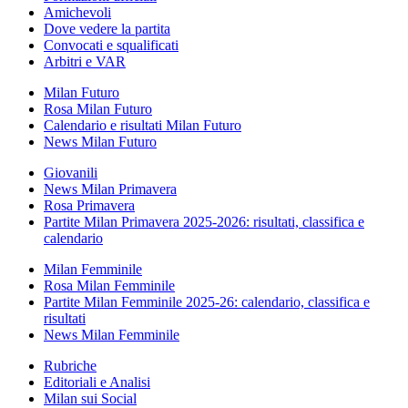
Amichevoli
Dove vedere la partita
Convocati e squalificati
Arbitri e VAR
Milan Futuro
Rosa Milan Futuro
Calendario e risultati Milan Futuro
News Milan Futuro
Giovanili
News Milan Primavera
Rosa Primavera
Partite Milan Primavera 2025-2026: risultati, classifica e
calendario
Milan Femminile
Rosa Milan Femminile
Partite Milan Femminile 2025-26: calendario, classifica e
risultati
News Milan Femminile
Rubriche
Editoriali e Analisi
Milan sui Social