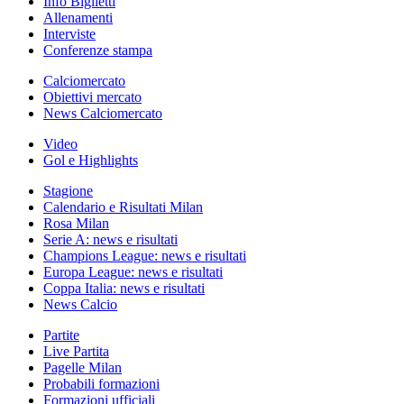
Info Biglietti
Allenamenti
Interviste
Conferenze stampa
Calciomercato
Obiettivi mercato
News Calciomercato
Video
Gol e Highlights
Stagione
Calendario e Risultati Milan
Rosa Milan
Serie A: news e risultati
Champions League: news e risultati
Europa League: news e risultati
Coppa Italia: news e risultati
News Calcio
Partite
Live Partita
Pagelle Milan
Probabili formazioni
Formazioni ufficiali