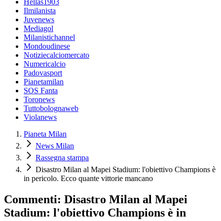
Hellas1903
Ilmilanista
Juvenews
Mediagol
Milanistichannel
Mondoudinese
Notiziecalciomercato
Numericalcio
Padovasport
Pianetamilan
SOS Fanta
Toronews
Tuttobolognaweb
Violanews
Pianeta Milan
News Milan
Rassegna stampa
Disastro Milan al Mapei Stadium: l'obiettivo Champions è
in pericolo. Ecco quante vittorie mancano
Commenti: Disastro Milan al Mapei
Stadium: l'obiettivo Champions è in