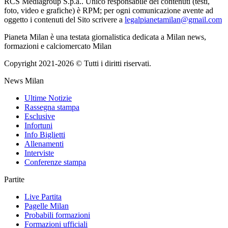
RCS Mediagroup S.p.a.. Unico responsabile dei contenuti (testi,
foto, video e grafiche) è RPM; per ogni comunicazione avente ad
oggetto i contenuti del Sito scrivere a
legalpianetamilan@gmail.com
Pianeta Milan è una testata giornalistica dedicata a Milan news,
formazioni e calciomercato Milan
Copyright 2021-2026 © Tutti i diritti riservati.
News Milan
Ultime Notizie
Rassegna stampa
Esclusive
Infortuni
Info Biglietti
Allenamenti
Interviste
Conferenze stampa
Partite
Live Partita
Pagelle Milan
Probabili formazioni
Formazioni ufficiali