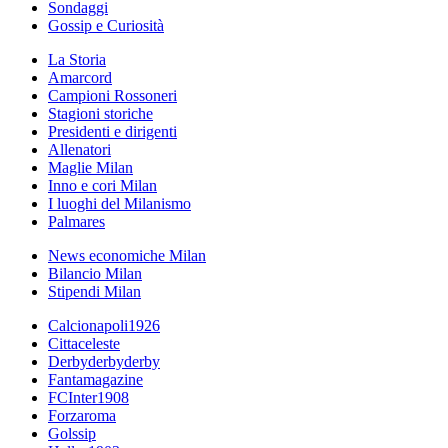
Sondaggi
Gossip e Curiosità
La Storia
Amarcord
Campioni Rossoneri
Stagioni storiche
Presidenti e dirigenti
Allenatori
Maglie Milan
Inno e cori Milan
I luoghi del Milanismo
Palmares
News economiche Milan
Bilancio Milan
Stipendi Milan
Calcionapoli1926
Cittaceleste
Derbyderbyderby
Fantamagazine
FCInter1908
Forzaroma
Golssip