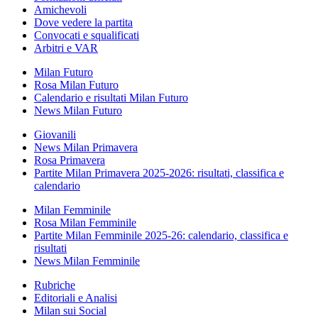
Amichevoli
Dove vedere la partita
Convocati e squalificati
Arbitri e VAR
Milan Futuro
Rosa Milan Futuro
Calendario e risultati Milan Futuro
News Milan Futuro
Giovanili
News Milan Primavera
Rosa Primavera
Partite Milan Primavera 2025-2026: risultati, classifica e
calendario
Milan Femminile
Rosa Milan Femminile
Partite Milan Femminile 2025-26: calendario, classifica e
risultati
News Milan Femminile
Rubriche
Editoriali e Analisi
Milan sui Social