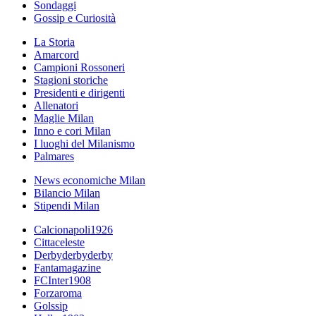
Sondaggi
Gossip e Curiosità
La Storia
Amarcord
Campioni Rossoneri
Stagioni storiche
Presidenti e dirigenti
Allenatori
Maglie Milan
Inno e cori Milan
I luoghi del Milanismo
Palmares
News economiche Milan
Bilancio Milan
Stipendi Milan
Calcionapoli1926
Cittaceleste
Derbyderbyderby
Fantamagazine
FCInter1908
Forzaroma
Golssip