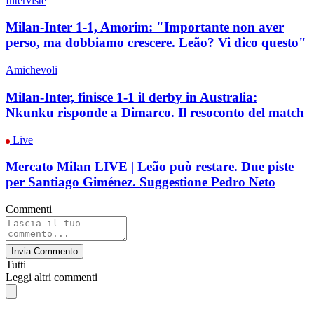
Interviste
Milan-Inter 1-1, Amorim: "Importante non aver
perso, ma dobbiamo crescere. Leão? Vi dico questo"
Amichevoli
Milan-Inter, finisce 1-1 il derby in Australia:
Nkunku risponde a Dimarco. Il resoconto del match
Live
Mercato Milan LIVE | Leão può restare. Due piste
per Santiago Giménez. Suggestione Pedro Neto
Commenti
Invia Commento
Tutti
Leggi altri commenti