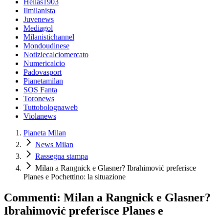
Hellas1903
Ilmilanista
Juvenews
Mediagol
Milanistichannel
Mondoudinese
Notiziecalciomercato
Numericalcio
Padovasport
Pianetamilan
SOS Fanta
Toronews
Tuttobolognaweb
Violanews
Pianeta Milan
News Milan
Rassegna stampa
Milan a Rangnick e Glasner? Ibrahimović preferisce
Planes e Pochettino: la situazione
Commenti: Milan a Rangnick e Glasner?
Ibrahimović preferisce Planes e