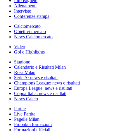
Info Biglietti
Allenamenti
Interviste
Conferenze stampa
Calciomercato
Obiettivi mercato
News Calciomercato
Video
Gol e Highlights
Stagione
Calendario e Risultati Milan
Rosa Milan
Serie A: news e risultati
Champions League: news e risultati
Europa League: news e risultati
Coppa Italia: news e risultati
News Calcio
Partite
Live Partita
Pagelle Milan
Probabili formazioni
Formazioni ufficiali