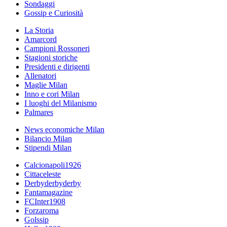
Sondaggi
Gossip e Curiosità
La Storia
Amarcord
Campioni Rossoneri
Stagioni storiche
Presidenti e dirigenti
Allenatori
Maglie Milan
Inno e cori Milan
I luoghi del Milanismo
Palmares
News economiche Milan
Bilancio Milan
Stipendi Milan
Calcionapoli1926
Cittaceleste
Derbyderbyderby
Fantamagazine
FCInter1908
Forzaroma
Golssip