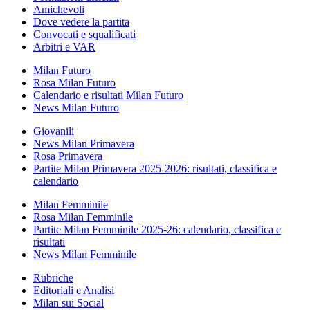
Amichevoli
Dove vedere la partita
Convocati e squalificati
Arbitri e VAR
Milan Futuro
Rosa Milan Futuro
Calendario e risultati Milan Futuro
News Milan Futuro
Giovanili
News Milan Primavera
Rosa Primavera
Partite Milan Primavera 2025-2026: risultati, classifica e
calendario
Milan Femminile
Rosa Milan Femminile
Partite Milan Femminile 2025-26: calendario, classifica e
risultati
News Milan Femminile
Rubriche
Editoriali e Analisi
Milan sui Social