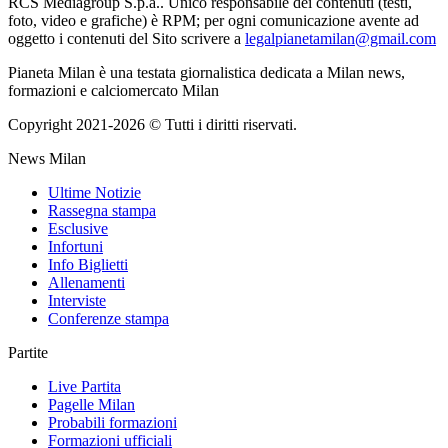
RCS Mediagroup S.p.a.. Unico responsabile dei contenuti (testi,
foto, video e grafiche) è RPM; per ogni comunicazione avente ad
oggetto i contenuti del Sito scrivere a
legalpianetamilan@gmail.com
Pianeta Milan è una testata giornalistica dedicata a Milan news,
formazioni e calciomercato Milan
Copyright 2021-2026 © Tutti i diritti riservati.
News Milan
Ultime Notizie
Rassegna stampa
Esclusive
Infortuni
Info Biglietti
Allenamenti
Interviste
Conferenze stampa
Partite
Live Partita
Pagelle Milan
Probabili formazioni
Formazioni ufficiali