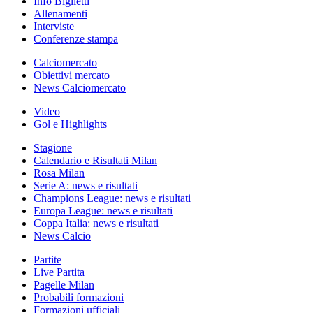
Info Biglietti
Allenamenti
Interviste
Conferenze stampa
Calciomercato
Obiettivi mercato
News Calciomercato
Video
Gol e Highlights
Stagione
Calendario e Risultati Milan
Rosa Milan
Serie A: news e risultati
Champions League: news e risultati
Europa League: news e risultati
Coppa Italia: news e risultati
News Calcio
Partite
Live Partita
Pagelle Milan
Probabili formazioni
Formazioni ufficiali