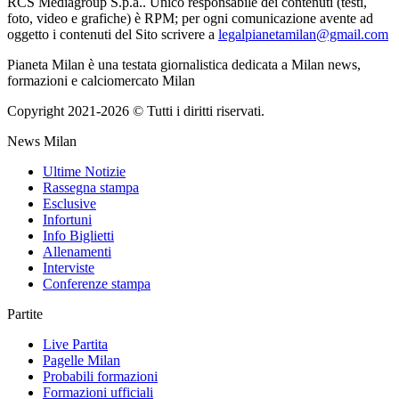
RCS Mediagroup S.p.a.. Unico responsabile dei contenuti (testi,
foto, video e grafiche) è RPM; per ogni comunicazione avente ad
oggetto i contenuti del Sito scrivere a
legalpianetamilan@gmail.com
Pianeta Milan è una testata giornalistica dedicata a Milan news,
formazioni e calciomercato Milan
Copyright 2021-2026 © Tutti i diritti riservati.
News Milan
Ultime Notizie
Rassegna stampa
Esclusive
Infortuni
Info Biglietti
Allenamenti
Interviste
Conferenze stampa
Partite
Live Partita
Pagelle Milan
Probabili formazioni
Formazioni ufficiali