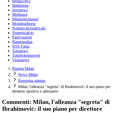
Hellas1903
Ilmilanista
Juvenews
Mediagol
Milanistichannel
Mondoudinese
Notiziecalciomercato
Numericalcio
Padovasport
Pianetamilan
SOS Fanta
Toronews
Tuttobolognaweb
Violanews
Pianeta Milan
News Milan
Rassegna stampa
Milan, l'alleanza "segreta" di Ibrahimović: il suo piano per
direttore sportivo e allenatore
Commenti: Milan, l'alleanza "segreta" di
Ibrahimović: il suo piano per direttore