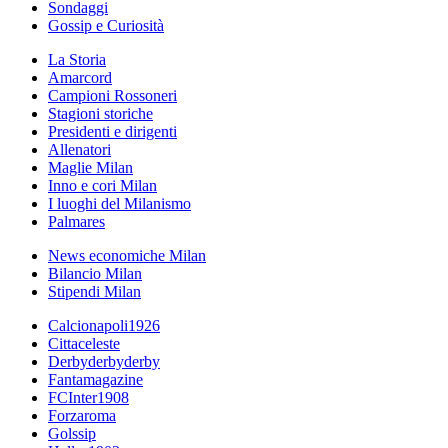
Sondaggi
Gossip e Curiosità
La Storia
Amarcord
Campioni Rossoneri
Stagioni storiche
Presidenti e dirigenti
Allenatori
Maglie Milan
Inno e cori Milan
I luoghi del Milanismo
Palmares
News economiche Milan
Bilancio Milan
Stipendi Milan
Calcionapoli1926
Cittaceleste
Derbyderbyderby
Fantamagazine
FCInter1908
Forzaroma
Golssip