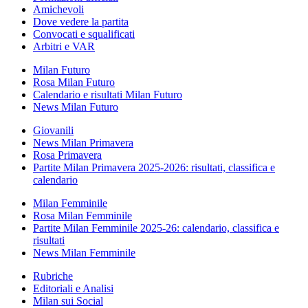
Amichevoli
Dove vedere la partita
Convocati e squalificati
Arbitri e VAR
Milan Futuro
Rosa Milan Futuro
Calendario e risultati Milan Futuro
News Milan Futuro
Giovanili
News Milan Primavera
Rosa Primavera
Partite Milan Primavera 2025-2026: risultati, classifica e
calendario
Milan Femminile
Rosa Milan Femminile
Partite Milan Femminile 2025-26: calendario, classifica e
risultati
News Milan Femminile
Rubriche
Editoriali e Analisi
Milan sui Social