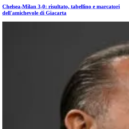
Chelsea-Milan 3-0: risultato, tabellino e marcatori
dell'amichevole di Giacarta