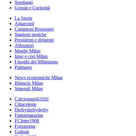
Sondaggi
Gossip e Curiosità
La Storia
Amarcord
Campioni Rossoneri
Stagioni storiche
Presidenti e dirigenti
Allenatori
Maglie Milan
Inno e cori Milan
I luoghi del Milanismo
Palmares
News economiche Milan
Bilancio Milan
Stipendi Milan
Calcionapoli1926
Cittaceleste
Derbyderbyderby
Fantamagazine
FCInter1908
Forzaroma
Golssip