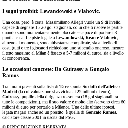
I sogni proibiti: Lewandowski e Vlahovic.
Una cosa, però, è certa: Massimiliano Allegri vuole un 9 di livello,
capace di segnare 15-20 gol stagionali, colui che ti risolve le partite
quando sono momentaneamente bloccate e capace di portare i 3
punti a casa. Le piste legate a
Lewandowski, Kean e Vlahovic
,
almeno al momento, sono abbastanza complicate, sia a livello di
costi (tutti e tre i giocatori richiedono uno stipendio oneroso, mentre
il tetto massimo al Milan è fissato a 5-7 milioni di euro), sia a livello
di concorrenza.
Le occasioni concrete: Da Guirassy a Gonçalo
Ramos
Tra i nomi presenti sulla lista di
Tare
spunta
Sorloth dell'atletico
Madrid
(la cui valutazione si avvicina ai 25 milioni di euro),
Guirassy
, pupillo della dirigenza rossonera (18 gol stagionali tra
tutte le competizioni), ma il suo valore è molto alto (servono circa 60
milioni di euro per portarlo a Milano). Una delle ultime ipotesi,
legata magari anche ad un prestito, è quella di
Goncalo Ramos
,
calciatore classe 2001 in uscita dal PSG.
© RIPRODUZIONE RISERVATA