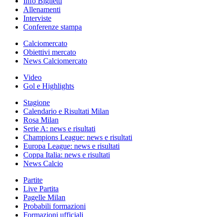
Info Biglietti
Allenamenti
Interviste
Conferenze stampa
Calciomercato
Obiettivi mercato
News Calciomercato
Video
Gol e Highlights
Stagione
Calendario e Risultati Milan
Rosa Milan
Serie A: news e risultati
Champions League: news e risultati
Europa League: news e risultati
Coppa Italia: news e risultati
News Calcio
Partite
Live Partita
Pagelle Milan
Probabili formazioni
Formazioni ufficiali