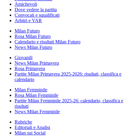
Amichevoli
Dove vedere la partita
Convocati e squalificati
Arbitri e VAR
Milan Futuro
Rosa Milan Futuro
Calendario e risultati Milan Futuro
News Milan Futuro
Giovanili
News Milan Primavera
Rosa Primavera
Partite Milan Primavera 2025-2026: risultati, classifica e
calendario
Milan Femminile
Rosa Milan Femminile
Partite Milan Femminile 2025-26: calendario, classifica e
risultati
News Milan Femminile
Rubriche
Editoriali e Analisi
Milan sui Social