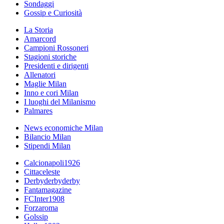
Sondaggi
Gossip e Curiosità
La Storia
Amarcord
Campioni Rossoneri
Stagioni storiche
Presidenti e dirigenti
Allenatori
Maglie Milan
Inno e cori Milan
I luoghi del Milanismo
Palmares
News economiche Milan
Bilancio Milan
Stipendi Milan
Calcionapoli1926
Cittaceleste
Derbyderbyderby
Fantamagazine
FCInter1908
Forzaroma
Golssip