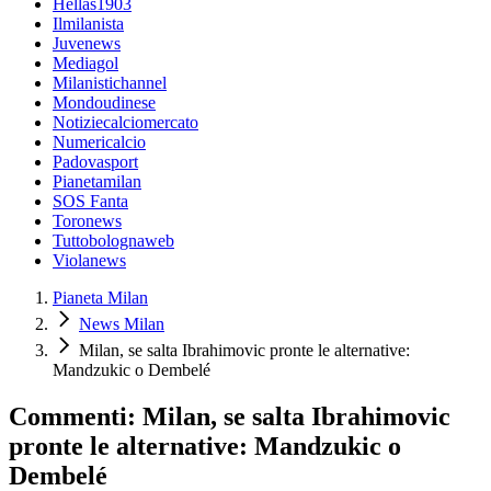
Hellas1903
Ilmilanista
Juvenews
Mediagol
Milanistichannel
Mondoudinese
Notiziecalciomercato
Numericalcio
Padovasport
Pianetamilan
SOS Fanta
Toronews
Tuttobolognaweb
Violanews
Pianeta Milan
News Milan
Milan, se salta Ibrahimovic pronte le alternative:
Mandzukic o Dembelé
Commenti: Milan, se salta Ibrahimovic
pronte le alternative: Mandzukic o
Dembelé