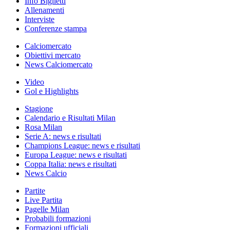
Info Biglietti
Allenamenti
Interviste
Conferenze stampa
Calciomercato
Obiettivi mercato
News Calciomercato
Video
Gol e Highlights
Stagione
Calendario e Risultati Milan
Rosa Milan
Serie A: news e risultati
Champions League: news e risultati
Europa League: news e risultati
Coppa Italia: news e risultati
News Calcio
Partite
Live Partita
Pagelle Milan
Probabili formazioni
Formazioni ufficiali