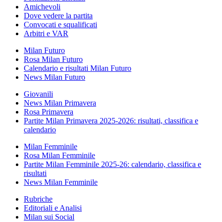
Amichevoli
Dove vedere la partita
Convocati e squalificati
Arbitri e VAR
Milan Futuro
Rosa Milan Futuro
Calendario e risultati Milan Futuro
News Milan Futuro
Giovanili
News Milan Primavera
Rosa Primavera
Partite Milan Primavera 2025-2026: risultati, classifica e
calendario
Milan Femminile
Rosa Milan Femminile
Partite Milan Femminile 2025-26: calendario, classifica e
risultati
News Milan Femminile
Rubriche
Editoriali e Analisi
Milan sui Social