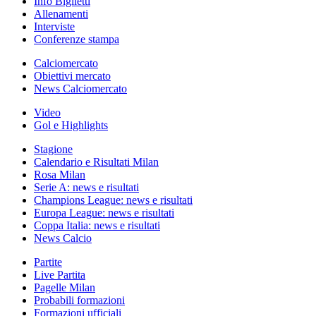
Info Biglietti
Allenamenti
Interviste
Conferenze stampa
Calciomercato
Obiettivi mercato
News Calciomercato
Video
Gol e Highlights
Stagione
Calendario e Risultati Milan
Rosa Milan
Serie A: news e risultati
Champions League: news e risultati
Europa League: news e risultati
Coppa Italia: news e risultati
News Calcio
Partite
Live Partita
Pagelle Milan
Probabili formazioni
Formazioni ufficiali