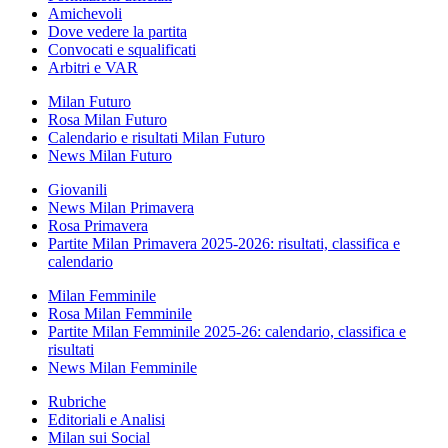
Amichevoli
Dove vedere la partita
Convocati e squalificati
Arbitri e VAR
Milan Futuro
Rosa Milan Futuro
Calendario e risultati Milan Futuro
News Milan Futuro
Giovanili
News Milan Primavera
Rosa Primavera
Partite Milan Primavera 2025-2026: risultati, classifica e
calendario
Milan Femminile
Rosa Milan Femminile
Partite Milan Femminile 2025-26: calendario, classifica e
risultati
News Milan Femminile
Rubriche
Editoriali e Analisi
Milan sui Social