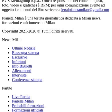
RCS Mediagroup S.p.a.. Unico responsabile dei contenuti (testi,
foto, video e grafiche) è RPM; per ogni comunicazione avente ad
oggetto i contenuti del Sito scrivere a
legalpianetamilan@gmail.com
Pianeta Milan è una testata giornalistica dedicata a Milan news,
formazioni e calciomercato Milan
Copyright 2021-2026 © Tutti i diritti riservati.
News Milan
Ultime Notizie
Rassegna stampa
Esclusive
Infortuni
Info Biglietti
Allenamenti
Interviste
Conferenze stampa
Partite
Live Partita
Pagelle Milan
Probabili formazioni
Formazioni ufficiali