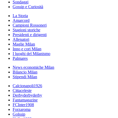
Sondaggi
Gossip e Curiosità
La Storia
Amarcord
Campioni Rossoneri
Stagioni storiche
Presidenti e dirigenti
Allenatori
Maglie Milan
Inno e cori Milan
I luoghi del Milanismo
Palmares
News economiche Milan
Bilancio Milan
Stipendi Milan
Calcionapoli1926
Cittaceleste
Derbyderbyderby
Fantamagazine
FCInter1908
Forzaroma
Golssip