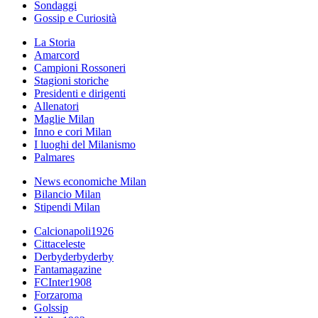
Sondaggi
Gossip e Curiosità
La Storia
Amarcord
Campioni Rossoneri
Stagioni storiche
Presidenti e dirigenti
Allenatori
Maglie Milan
Inno e cori Milan
I luoghi del Milanismo
Palmares
News economiche Milan
Bilancio Milan
Stipendi Milan
Calcionapoli1926
Cittaceleste
Derbyderbyderby
Fantamagazine
FCInter1908
Forzaroma
Golssip