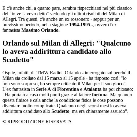
E c'è anche chi, a quanto pare, sembra rispecchiarsi nel più classico
del "io ve l'avevo detto" vedendo gli ultimi risultati del Milan di
Allegri. Tra questi, c'è anche un ex rossonero - seppur per un
brevissimo periodo, nella stagione
1994-1995
-, ovvero l'ex
fantasista
Massimo Orlando.
Orlando sul Milan di Allegri: "Qualcuno
lo aveva addirittura candidato allo
Scudetto"
Ospite, infatti, di 'TMW Radio', Orlando - interrogato sul perché il
Milan sia crollato dal 15 marzo al 15 aprile - ha risposto così: "lo
non sono sorpreso, ho sempre criticato il Milan per il suo gioco".
L'ex fantasista in
Serie A
di
Fiorentina
e
Atalanta
ha poi chiosato:
"Ha portato a casa molti punti grazie al fattore
fortuna
. Ma quando
questa finisce e cala anche la condizione fisica le cose possono
diventare molto complicate. Qualcuno negli scorsi mesi lo aveva
addirittura candidato allo
Scudetto
, ma era chiaramente assurdo".
© RIPRODUZIONE RISERVATA