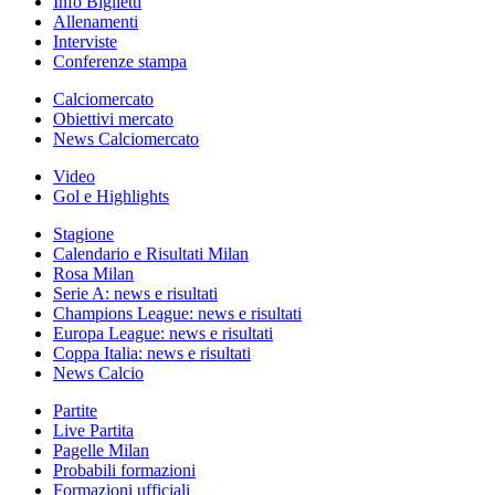
Info Biglietti
Allenamenti
Interviste
Conferenze stampa
Calciomercato
Obiettivi mercato
News Calciomercato
Video
Gol e Highlights
Stagione
Calendario e Risultati Milan
Rosa Milan
Serie A: news e risultati
Champions League: news e risultati
Europa League: news e risultati
Coppa Italia: news e risultati
News Calcio
Partite
Live Partita
Pagelle Milan
Probabili formazioni
Formazioni ufficiali