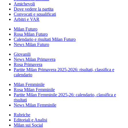
Amichevoli
Dove vedere la partita
Convocati e squalificati
Arbitri e VAR
Milan Futuro
Rosa Milan Futuro
Calendario e risultati Milan Futuro
News Milan Futuro
Giovanili
News Milan Primavera
Rosa Primavera
Partite Milan Primavera 2025-2026: risultati, classifica e
calendario
Milan Femminile
Rosa Milan Femminile
Partite Milan Femminile 2025-26: calendario, classifica e
risultati
News Milan Femminile
Rubriche
Editoriali e Analisi
Milan sui Social