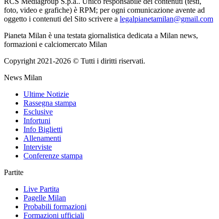
RCS Mediagroup S.p.a.. Unico responsabile dei contenuti (testi,
foto, video e grafiche) è RPM; per ogni comunicazione avente ad
oggetto i contenuti del Sito scrivere a
legalpianetamilan@gmail.com
Pianeta Milan è una testata giornalistica dedicata a Milan news,
formazioni e calciomercato Milan
Copyright 2021-2026 © Tutti i diritti riservati.
News Milan
Ultime Notizie
Rassegna stampa
Esclusive
Infortuni
Info Biglietti
Allenamenti
Interviste
Conferenze stampa
Partite
Live Partita
Pagelle Milan
Probabili formazioni
Formazioni ufficiali