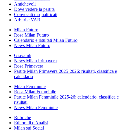
Amichevoli
Dove vedere la partita
Convocati e squalificati
Arbitri e VAR
Milan Futuro
Rosa Milan Futuro
Calendario e risultati Milan Futuro
News Milan Futuro
Giovanili
News Milan Primavera
Rosa Primavera
Partite Milan Primavera 2025-2026: risultati, classifica e
calendario
Milan Femminile
Rosa Milan Femminile
Partite Milan Femminile 2025-26: calendario, classifica e
risultati
News Milan Femminile
Rubriche
Editoriali e Analisi
Milan sui Social