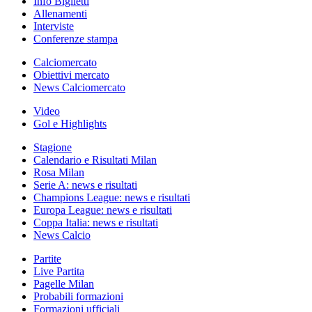
Info Biglietti
Allenamenti
Interviste
Conferenze stampa
Calciomercato
Obiettivi mercato
News Calciomercato
Video
Gol e Highlights
Stagione
Calendario e Risultati Milan
Rosa Milan
Serie A: news e risultati
Champions League: news e risultati
Europa League: news e risultati
Coppa Italia: news e risultati
News Calcio
Partite
Live Partita
Pagelle Milan
Probabili formazioni
Formazioni ufficiali