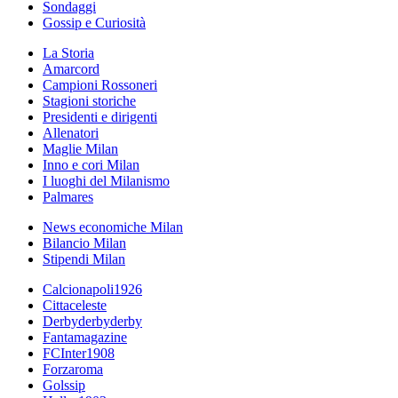
Sondaggi
Gossip e Curiosità
La Storia
Amarcord
Campioni Rossoneri
Stagioni storiche
Presidenti e dirigenti
Allenatori
Maglie Milan
Inno e cori Milan
I luoghi del Milanismo
Palmares
News economiche Milan
Bilancio Milan
Stipendi Milan
Calcionapoli1926
Cittaceleste
Derbyderbyderby
Fantamagazine
FCInter1908
Forzaroma
Golssip