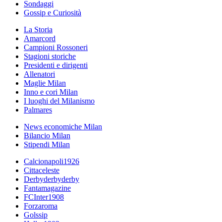
Sondaggi
Gossip e Curiosità
La Storia
Amarcord
Campioni Rossoneri
Stagioni storiche
Presidenti e dirigenti
Allenatori
Maglie Milan
Inno e cori Milan
I luoghi del Milanismo
Palmares
News economiche Milan
Bilancio Milan
Stipendi Milan
Calcionapoli1926
Cittaceleste
Derbyderbyderby
Fantamagazine
FCInter1908
Forzaroma
Golssip