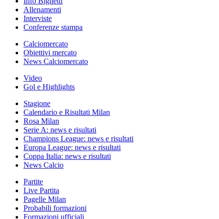
Info Biglietti
Allenamenti
Interviste
Conferenze stampa
Calciomercato
Obiettivi mercato
News Calciomercato
Video
Gol e Highlights
Stagione
Calendario e Risultati Milan
Rosa Milan
Serie A: news e risultati
Champions League: news e risultati
Europa League: news e risultati
Coppa Italia: news e risultati
News Calcio
Partite
Live Partita
Pagelle Milan
Probabili formazioni
Formazioni ufficiali