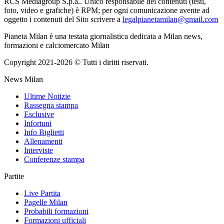
RCS Mediagroup S.p.a.. Unico responsabile dei contenuti (testi,
foto, video e grafiche) è RPM; per ogni comunicazione avente ad
oggetto i contenuti del Sito scrivere a
legalpianetamilan@gmail.com
Pianeta Milan è una testata giornalistica dedicata a Milan news,
formazioni e calciomercato Milan
Copyright 2021-2026 © Tutti i diritti riservati.
News Milan
Ultime Notizie
Rassegna stampa
Esclusive
Infortuni
Info Biglietti
Allenamenti
Interviste
Conferenze stampa
Partite
Live Partita
Pagelle Milan
Probabili formazioni
Formazioni ufficiali