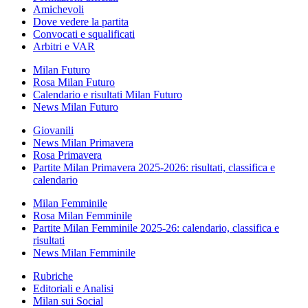
Amichevoli
Dove vedere la partita
Convocati e squalificati
Arbitri e VAR
Milan Futuro
Rosa Milan Futuro
Calendario e risultati Milan Futuro
News Milan Futuro
Giovanili
News Milan Primavera
Rosa Primavera
Partite Milan Primavera 2025-2026: risultati, classifica e
calendario
Milan Femminile
Rosa Milan Femminile
Partite Milan Femminile 2025-26: calendario, classifica e
risultati
News Milan Femminile
Rubriche
Editoriali e Analisi
Milan sui Social