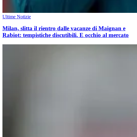
Ultime Notizie
Milan, slitta il rientro dalle vacanze di Maignan e
Rabiot: tempistiche discutibili. E occhio al mercato