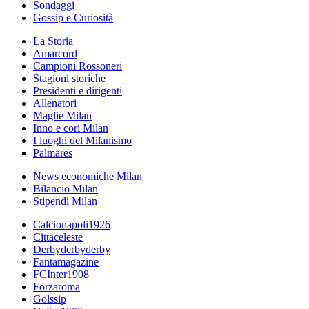
Sondaggi
Gossip e Curiosità
La Storia
Amarcord
Campioni Rossoneri
Stagioni storiche
Presidenti e dirigenti
Allenatori
Maglie Milan
Inno e cori Milan
I luoghi del Milanismo
Palmares
News economiche Milan
Bilancio Milan
Stipendi Milan
Calcionapoli1926
Cittaceleste
Derbyderbyderby
Fantamagazine
FCInter1908
Forzaroma
Golssip