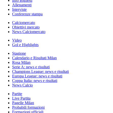
Info Biglietti
Allenamenti
Interviste
Conferenze stampa
Calciomercato
Obiettivi mercato
News Calciomercato
Video
Gol e Highlights
Stagione
Calendario e Risultati Milan
Rosa Milan
Serie A: news e risultati
Champions League: news e risultati
Europa League: news e risultati
Coppa Italia: news e risultati
News Calcio
Partite
Live Partita
Pagelle Milan
Probabili formazioni
Formazioni ufficiali