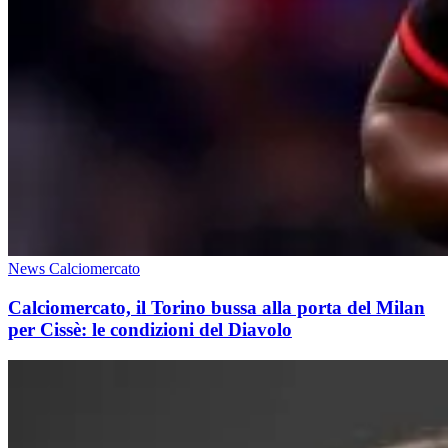
News Calciomercato
Calciomercato, il Torino bussa alla porta del Milan
per Cissè: le condizioni del Diavolo