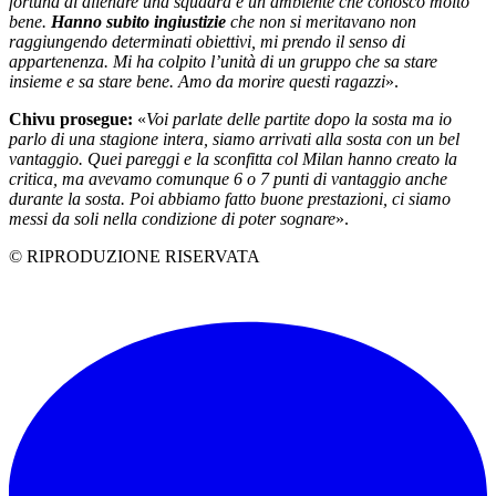
fortuna di allenare una squadra e un ambiente che conosco molto
bene.
Hanno subito ingiustizie
che non si meritavano non
raggiungendo determinati obiettivi, mi prendo il senso di
appartenenza. Mi ha colpito l’unità di un gruppo che sa stare
insieme e sa stare bene. Amo da morire questi ragazzi
».
Chivu prosegue:
«
Voi parlate delle partite dopo la sosta ma io
parlo di una stagione intera, siamo arrivati alla sosta con un bel
vantaggio. Quei pareggi e la sconfitta col Milan hanno creato la
critica, ma avevamo comunque 6 o 7 punti di vantaggio anche
durante la sosta. Poi abbiamo fatto buone prestazioni, ci siamo
messi da soli nella condizione di poter sognare
».
© RIPRODUZIONE RISERVATA