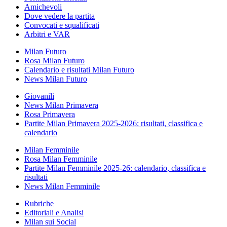
Amichevoli
Dove vedere la partita
Convocati e squalificati
Arbitri e VAR
Milan Futuro
Rosa Milan Futuro
Calendario e risultati Milan Futuro
News Milan Futuro
Giovanili
News Milan Primavera
Rosa Primavera
Partite Milan Primavera 2025-2026: risultati, classifica e
calendario
Milan Femminile
Rosa Milan Femminile
Partite Milan Femminile 2025-26: calendario, classifica e
risultati
News Milan Femminile
Rubriche
Editoriali e Analisi
Milan sui Social