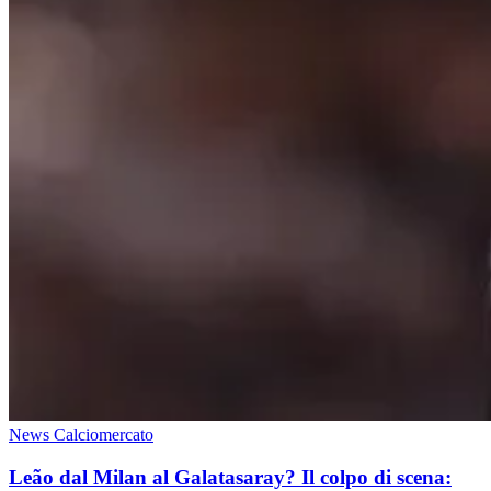
News Calciomercato
Leão dal Milan al Galatasaray? Il colpo di scena: