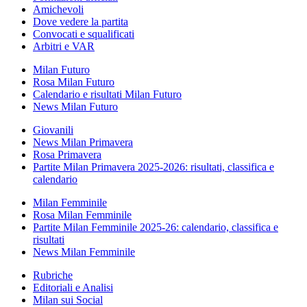
Amichevoli
Dove vedere la partita
Convocati e squalificati
Arbitri e VAR
Milan Futuro
Rosa Milan Futuro
Calendario e risultati Milan Futuro
News Milan Futuro
Giovanili
News Milan Primavera
Rosa Primavera
Partite Milan Primavera 2025-2026: risultati, classifica e
calendario
Milan Femminile
Rosa Milan Femminile
Partite Milan Femminile 2025-26: calendario, classifica e
risultati
News Milan Femminile
Rubriche
Editoriali e Analisi
Milan sui Social