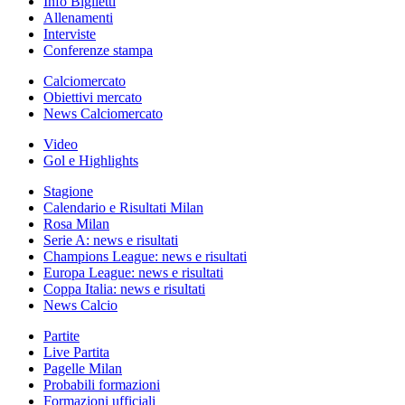
Info Biglietti
Allenamenti
Interviste
Conferenze stampa
Calciomercato
Obiettivi mercato
News Calciomercato
Video
Gol e Highlights
Stagione
Calendario e Risultati Milan
Rosa Milan
Serie A: news e risultati
Champions League: news e risultati
Europa League: news e risultati
Coppa Italia: news e risultati
News Calcio
Partite
Live Partita
Pagelle Milan
Probabili formazioni
Formazioni ufficiali