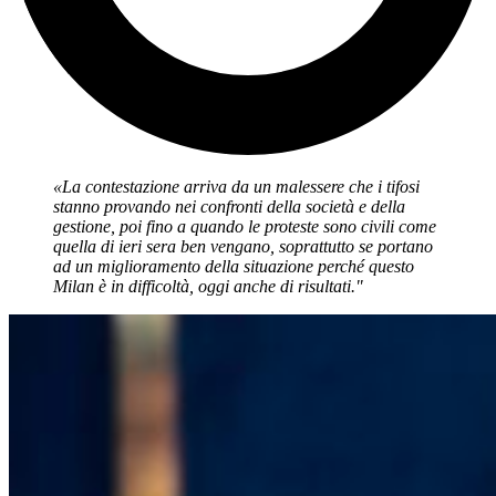
«La contestazione arriva da un malessere che i tifosi
stanno provando nei confronti della società e della
gestione, poi fino a quando le proteste sono civili come
quella di ieri sera ben vengano, soprattutto se portano
ad un miglioramento della situazione perché questo
Milan è in difficoltà, oggi anche di risultati."