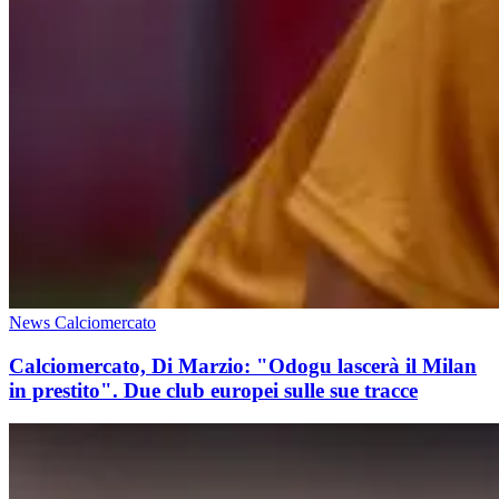
News Calciomercato
Calciomercato, Di Marzio: "Odogu lascerà il Milan
in prestito". Due club europei sulle sue tracce