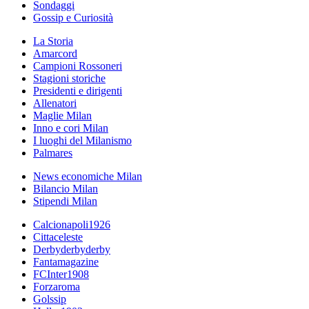
Sondaggi
Gossip e Curiosità
La Storia
Amarcord
Campioni Rossoneri
Stagioni storiche
Presidenti e dirigenti
Allenatori
Maglie Milan
Inno e cori Milan
I luoghi del Milanismo
Palmares
News economiche Milan
Bilancio Milan
Stipendi Milan
Calcionapoli1926
Cittaceleste
Derbyderbyderby
Fantamagazine
FCInter1908
Forzaroma
Golssip