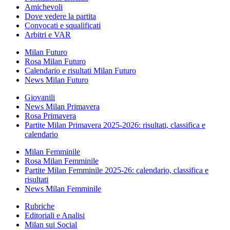
Amichevoli
Dove vedere la partita
Convocati e squalificati
Arbitri e VAR
Milan Futuro
Rosa Milan Futuro
Calendario e risultati Milan Futuro
News Milan Futuro
Giovanili
News Milan Primavera
Rosa Primavera
Partite Milan Primavera 2025-2026: risultati, classifica e
calendario
Milan Femminile
Rosa Milan Femminile
Partite Milan Femminile 2025-26: calendario, classifica e
risultati
News Milan Femminile
Rubriche
Editoriali e Analisi
Milan sui Social