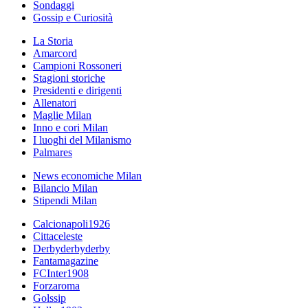
Sondaggi
Gossip e Curiosità
La Storia
Amarcord
Campioni Rossoneri
Stagioni storiche
Presidenti e dirigenti
Allenatori
Maglie Milan
Inno e cori Milan
I luoghi del Milanismo
Palmares
News economiche Milan
Bilancio Milan
Stipendi Milan
Calcionapoli1926
Cittaceleste
Derbyderbyderby
Fantamagazine
FCInter1908
Forzaroma
Golssip