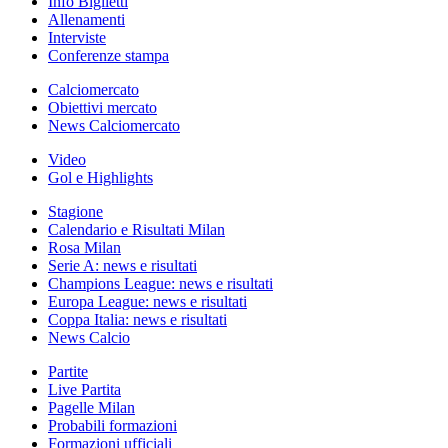
Info Biglietti
Allenamenti
Interviste
Conferenze stampa
Calciomercato
Obiettivi mercato
News Calciomercato
Video
Gol e Highlights
Stagione
Calendario e Risultati Milan
Rosa Milan
Serie A: news e risultati
Champions League: news e risultati
Europa League: news e risultati
Coppa Italia: news e risultati
News Calcio
Partite
Live Partita
Pagelle Milan
Probabili formazioni
Formazioni ufficiali