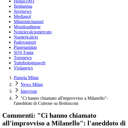
Hellas1903
Ilmilanista
Juvenews
Mediagol
Milanistichannel
Mondoudinese
Notiziecalciomercato
Numericalcio
Padovasport
Pianetamilan
SOS Fanta
Toronews
Tuttobolognaweb
Violanews
Pianeta Milan
News Milan
Interviste
"Ci hanno chiamato all'improvviso a Milanello":
l'aneddoto di Cutrone su Berlusconi
Commenti: "Ci hanno chiamato
all'improvviso a Milanello": l'aneddoto di