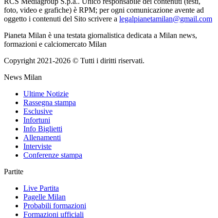
RCS Mediagroup S.p.a.. Unico responsabile dei contenuti (testi,
foto, video e grafiche) è RPM; per ogni comunicazione avente ad
oggetto i contenuti del Sito scrivere a
legalpianetamilan@gmail.com
Pianeta Milan è una testata giornalistica dedicata a Milan news,
formazioni e calciomercato Milan
Copyright 2021-2026 © Tutti i diritti riservati.
News Milan
Ultime Notizie
Rassegna stampa
Esclusive
Infortuni
Info Biglietti
Allenamenti
Interviste
Conferenze stampa
Partite
Live Partita
Pagelle Milan
Probabili formazioni
Formazioni ufficiali