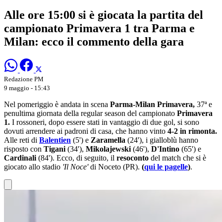
Alle ore 15:00 si è giocata la partita del
campionato Primavera 1 tra Parma e
Milan: ecco il commento della gara
Redazione PM
9 maggio - 15:43
Nel pomeriggio è andata in scena
Parma-Milan Pri
m
avera,
37ª e
penultima giornata della regular season del campionato
Primavera
1.
I rossoneri, dopo essere stati in vantaggio di due gol, si sono
dovuti arrendere ai padroni di casa, che hanno vinto
4-2 in rimonta.
Alle reti di
Balentien
(5') e
Zaramella
(24'), i gialloblù hanno
risposto con
Tigani
(34'),
Mikolajewski
(46'),
D'Intino
(65') e
Cardinali
(84'). Ecco, di seguito, il
resoconto
del match che si è
giocato allo stadio
'Il Noce'
di Noceto (PR).
(
qui le pagelle
)
.