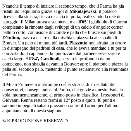
Neanche il tempo di iniziare il secondo tempo, che il Parma ha già
ristabilito l'equilibrio grazie al gol di
Mikolajewski:
il polacco
riceve sulla sinistra, sterza e calcia in porta, realizzando la rete del
pareggio. Il Milan prova a scuotersi, ma all'
65'
i gialloblù di Corrent
completano la rimonta dagli sviluppi di un calcio d'angolo: corner
battuto corto, conlusione di Conde e palla che finisce sui piedi di
D'Intino,
bravo a uscire dalla mischia e piazzarla alle spalle di
Bouyer. Un paio di minuti più tardi,
Plazzotta
non sfrutta un errore
in disimpegno dei padroni di casa, che lo aveva mandato a tu per tu
con Astaldi: il capitano si fa ipnotizzare dal portiere avversario e
calcia largo. All'
84', Cardinali,
servito in profondità da un
compagno, non sbaglia davanti a Bouyer: apre il piattone e piazza la
palla sul secondo palo, mettendo il punto esclamativo alla remuntada
del Parma.
Il Milan Primavera interrompe così la striscia di 7 risultati utili
consecutivi, consegnandosi al Parma, che grazie a questo risultato
vola, momentaneamente, al primo posto in classifica. I rossoneri di
Giovanni Renna restano fermi al 12° posto a quota 48 punti e
saranno impegnati sabato prossimo contro il Torino per l'ultimo
appuntamento di questa stagione.
© RIPRODUZIONE RISERVATA