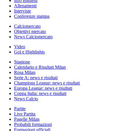
Info Biglietti
Allenamenti
Interviste
Conferenze stampa
Calciomercato
Obiettivi mercato
News Calciomercato
Video
Gol e Highlights
Stagione
Calendario e Risultati Milan
Rosa Milan
Serie A: news e risultati
Champions League: news e risultati
Europa League: news e risultati
Coppa Italia: news e risultati
News Calcio
Partite
Live Partita
Pagelle Milan
Probabili formazioni
Formazioni ufficiali