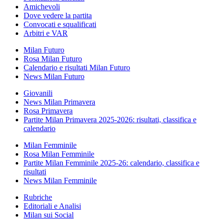
Amichevoli
Dove vedere la partita
Convocati e squalificati
Arbitri e VAR
Milan Futuro
Rosa Milan Futuro
Calendario e risultati Milan Futuro
News Milan Futuro
Giovanili
News Milan Primavera
Rosa Primavera
Partite Milan Primavera 2025-2026: risultati, classifica e
calendario
Milan Femminile
Rosa Milan Femminile
Partite Milan Femminile 2025-26: calendario, classifica e
risultati
News Milan Femminile
Rubriche
Editoriali e Analisi
Milan sui Social