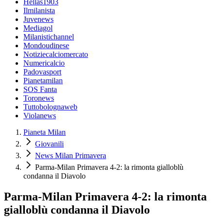
Hellas1903
Ilmilanista
Juvenews
Mediagol
Milanistichannel
Mondoudinese
Notiziecalciomercato
Numericalcio
Padovasport
Pianetamilan
SOS Fanta
Toronews
Tuttobolognaweb
Violanews
Pianeta Milan
Giovanili
News Milan Primavera
Parma-Milan Primavera 4-2: la rimonta gialloblù
condanna il Diavolo
Parma-Milan Primavera 4-2: la rimonta
gialloblù condanna il Diavolo