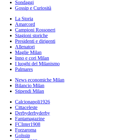
Sondaggi
Gossip e Curiosità
La Storia
Amarcord
Campioni Rossoneri
Stagioni storiche
Presidenti e dirigenti
Allenatori
Maglie Milan
Inno e cori Milan
I luoghi del Milanismo
Palmares
News economiche Milan
Bilancio Milan
Stipendi Milan
Calcionapoli1926
Cittaceleste
Derbyderbyderby
Fantamagazine
FCInter1908
Forzaroma
Golssip