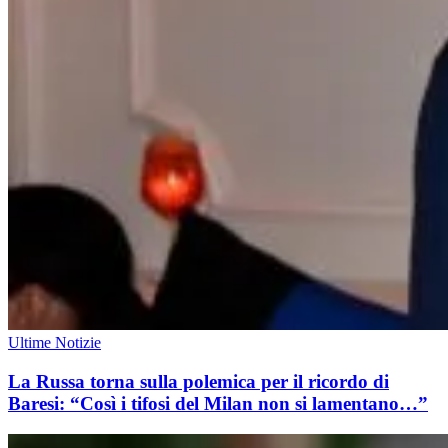
Ultime Notizie
La Russa torna sulla polemica per il ricordo di
Baresi: “Così i tifosi del Milan non si lamentano…”