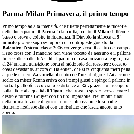
Parma-Milan Primavera, il primo tempo
Primo tempo ad alta intensità, che riflette perfettamente le filosofie
delle due squadre: il
Parma
fa la partita, mentre il
Milan
si difende
basso e prova a colpire in ripartenza. Il Diavolo la sblocca al
5'
minuto
proprio sugli sviluppi di un contropiede guidato da
Balentien
: l'esterno classe 2006 converge verso il centro del campo,
il suo cross con il mancino non viene toccato da nessuno e il pallone
finisce alle spalle di Astaldi. I padroni di casa provano a reagire, ma
al
24
' un'altra transizione porta al raddoppio dei rossoneri: coast to
coast devastante, ancora di Balentien, che si fa cinquanta metri palla
al piede e serve
Zaramella
al centro dell'area di rigore. L'attaccante
scelto da mister Renna arriva con i tempi giusti e spinge il pallone in
porta. I gialloblù accorciano le distanze al
32',
grazie a un recupero
palla alto e alla qualità di
Tigani,
che trova lo spazio per scatenare il
destro e fulmina Bouyer con un tiro imparabile. Nei minuti finali
della prima frazione di gioco i ritmi si abbassano e le squadre
rientrano negli spogliatoi con un risultato che lascia ancora tutto
aperto.