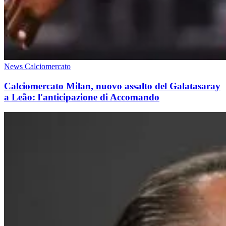
News Calciomercato
Calciomercato Milan, nuovo assalto del Galatasaray
a Leão: l'anticipazione di Accomando