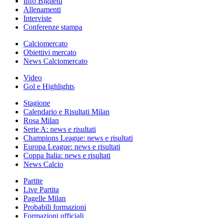
Info Biglietti
Allenamenti
Interviste
Conferenze stampa
Calciomercato
Obiettivi mercato
News Calciomercato
Video
Gol e Highlights
Stagione
Calendario e Risultati Milan
Rosa Milan
Serie A: news e risultati
Champions League: news e risultati
Europa League: news e risultati
Coppa Italia: news e risultati
News Calcio
Partite
Live Partita
Pagelle Milan
Probabili formazioni
Formazioni ufficiali