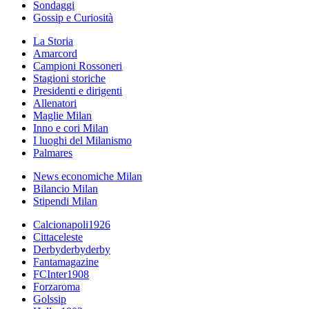
Sondaggi
Gossip e Curiosità
La Storia
Amarcord
Campioni Rossoneri
Stagioni storiche
Presidenti e dirigenti
Allenatori
Maglie Milan
Inno e cori Milan
I luoghi del Milanismo
Palmares
News economiche Milan
Bilancio Milan
Stipendi Milan
Calcionapoli1926
Cittaceleste
Derbyderbyderby
Fantamagazine
FCInter1908
Forzaroma
Golssip