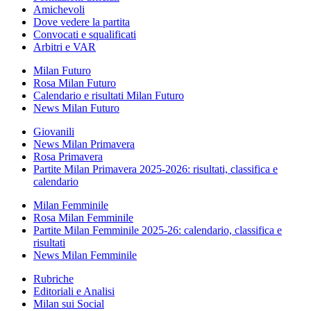
Amichevoli
Dove vedere la partita
Convocati e squalificati
Arbitri e VAR
Milan Futuro
Rosa Milan Futuro
Calendario e risultati Milan Futuro
News Milan Futuro
Giovanili
News Milan Primavera
Rosa Primavera
Partite Milan Primavera 2025-2026: risultati, classifica e
calendario
Milan Femminile
Rosa Milan Femminile
Partite Milan Femminile 2025-26: calendario, classifica e
risultati
News Milan Femminile
Rubriche
Editoriali e Analisi
Milan sui Social