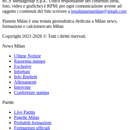
RCS Mediagroup S.p.a.. Unico responsabile dei contenuti (testi,
foto, video e grafiche) è RPM; per ogni comunicazione avente ad
oggetto i contenuti del Sito scrivere a
legalpianetamilan@gmail.com
Pianeta Milan è una testata giornalistica dedicata a Milan news,
formazioni e calciomercato Milan
Copyright 2021-2026 © Tutti i diritti riservati.
News Milan
Ultime Notizie
Rassegna stampa
Esclusive
Infortuni
Info Biglietti
Allenamenti
Interviste
Conferenze stampa
Partite
Live Partita
Pagelle Milan
Probabili formazioni
Formazioni ufficiali