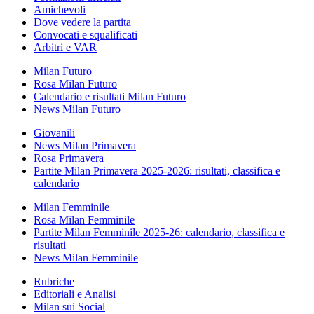
Amichevoli
Dove vedere la partita
Convocati e squalificati
Arbitri e VAR
Milan Futuro
Rosa Milan Futuro
Calendario e risultati Milan Futuro
News Milan Futuro
Giovanili
News Milan Primavera
Rosa Primavera
Partite Milan Primavera 2025-2026: risultati, classifica e
calendario
Milan Femminile
Rosa Milan Femminile
Partite Milan Femminile 2025-26: calendario, classifica e
risultati
News Milan Femminile
Rubriche
Editoriali e Analisi
Milan sui Social