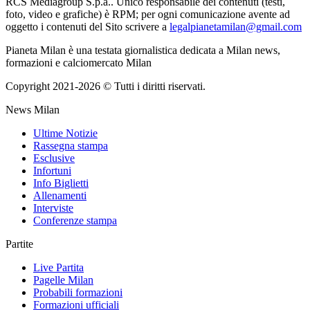
RCS Mediagroup S.p.a.. Unico responsabile dei contenuti (testi,
foto, video e grafiche) è RPM; per ogni comunicazione avente ad
oggetto i contenuti del Sito scrivere a
legalpianetamilan@gmail.com
Pianeta Milan è una testata giornalistica dedicata a Milan news,
formazioni e calciomercato Milan
Copyright 2021-2026 © Tutti i diritti riservati.
News Milan
Ultime Notizie
Rassegna stampa
Esclusive
Infortuni
Info Biglietti
Allenamenti
Interviste
Conferenze stampa
Partite
Live Partita
Pagelle Milan
Probabili formazioni
Formazioni ufficiali