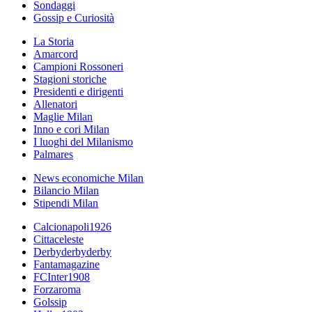
Sondaggi
Gossip e Curiosità
La Storia
Amarcord
Campioni Rossoneri
Stagioni storiche
Presidenti e dirigenti
Allenatori
Maglie Milan
Inno e cori Milan
I luoghi del Milanismo
Palmares
News economiche Milan
Bilancio Milan
Stipendi Milan
Calcionapoli1926
Cittaceleste
Derbyderbyderby
Fantamagazine
FCInter1908
Forzaroma
Golssip