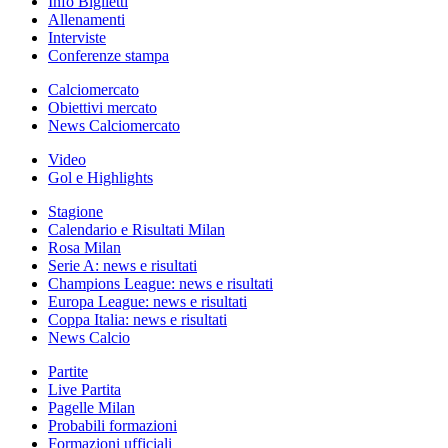
Info Biglietti
Allenamenti
Interviste
Conferenze stampa
Calciomercato
Obiettivi mercato
News Calciomercato
Video
Gol e Highlights
Stagione
Calendario e Risultati Milan
Rosa Milan
Serie A: news e risultati
Champions League: news e risultati
Europa League: news e risultati
Coppa Italia: news e risultati
News Calcio
Partite
Live Partita
Pagelle Milan
Probabili formazioni
Formazioni ufficiali