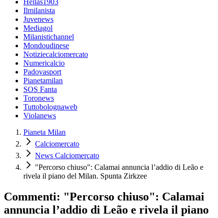
Hellas1903
Ilmilanista
Juvenews
Mediagol
Milanistichannel
Mondoudinese
Notiziecalciomercato
Numericalcio
Padovasport
Pianetamilan
SOS Fanta
Toronews
Tuttobolognaweb
Violanews
Pianeta Milan
Calciomercato
News Calciomercato
"Percorso chiuso": Calamai annuncia l’addio di Leão e
rivela il piano del Milan. Spunta Zirkzee
Commenti: "Percorso chiuso": Calamai
annuncia l’addio di Leão e rivela il piano