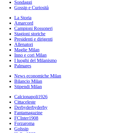
Sondaggi
Gossip e Curiosità
La Storia
Amarcord
Campioni Rossoneri
Stagioni storiche
Presidenti e dirigenti
Allenatori
Maglie Milan
Inno e cori Milan
I luoghi del Milanismo
Palmares
News economiche Milan
Bilancio Milan
Stipendi Milan
Calcionapoli1926
Cittaceleste
Derbyderbyderby
Fantamagazine
FCInter1908
Forzaroma
Golssip