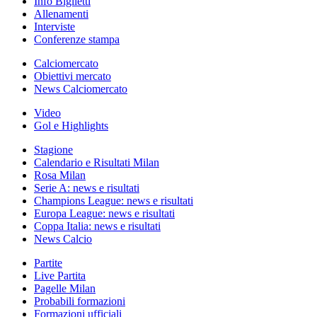
Info Biglietti
Allenamenti
Interviste
Conferenze stampa
Calciomercato
Obiettivi mercato
News Calciomercato
Video
Gol e Highlights
Stagione
Calendario e Risultati Milan
Rosa Milan
Serie A: news e risultati
Champions League: news e risultati
Europa League: news e risultati
Coppa Italia: news e risultati
News Calcio
Partite
Live Partita
Pagelle Milan
Probabili formazioni
Formazioni ufficiali