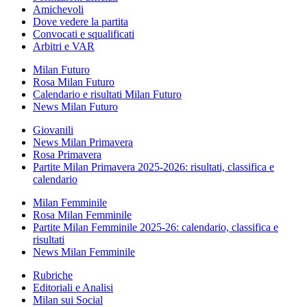
Amichevoli
Dove vedere la partita
Convocati e squalificati
Arbitri e VAR
Milan Futuro
Rosa Milan Futuro
Calendario e risultati Milan Futuro
News Milan Futuro
Giovanili
News Milan Primavera
Rosa Primavera
Partite Milan Primavera 2025-2026: risultati, classifica e
calendario
Milan Femminile
Rosa Milan Femminile
Partite Milan Femminile 2025-26: calendario, classifica e
risultati
News Milan Femminile
Rubriche
Editoriali e Analisi
Milan sui Social