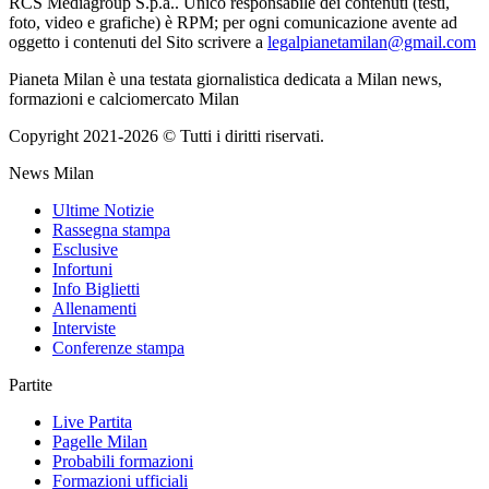
RCS Mediagroup S.p.a.. Unico responsabile dei contenuti (testi,
foto, video e grafiche) è RPM; per ogni comunicazione avente ad
oggetto i contenuti del Sito scrivere a
legalpianetamilan@gmail.com
Pianeta Milan è una testata giornalistica dedicata a Milan news,
formazioni e calciomercato Milan
Copyright 2021-2026 © Tutti i diritti riservati.
News Milan
Ultime Notizie
Rassegna stampa
Esclusive
Infortuni
Info Biglietti
Allenamenti
Interviste
Conferenze stampa
Partite
Live Partita
Pagelle Milan
Probabili formazioni
Formazioni ufficiali