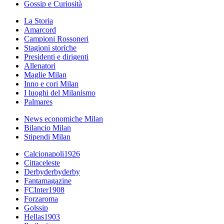
Gossip e Curiosità
La Storia
Amarcord
Campioni Rossoneri
Stagioni storiche
Presidenti e dirigenti
Allenatori
Maglie Milan
Inno e cori Milan
I luoghi del Milanismo
Palmares
News economiche Milan
Bilancio Milan
Stipendi Milan
Calcionapoli1926
Cittaceleste
Derbyderbyderby
Fantamagazine
FCInter1908
Forzaroma
Golssip
Hellas1903