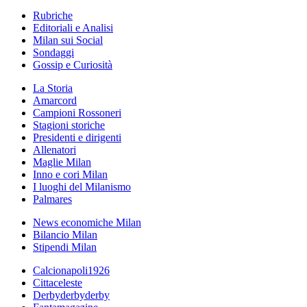
Rubriche
Editoriali e Analisi
Milan sui Social
Sondaggi
Gossip e Curiosità
La Storia
Amarcord
Campioni Rossoneri
Stagioni storiche
Presidenti e dirigenti
Allenatori
Maglie Milan
Inno e cori Milan
I luoghi del Milanismo
Palmares
News economiche Milan
Bilancio Milan
Stipendi Milan
Calcionapoli1926
Cittaceleste
Derbyderbyderby