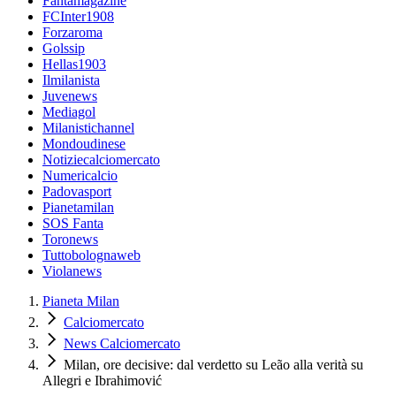
Fantamagazine
FCInter1908
Forzaroma
Golssip
Hellas1903
Ilmilanista
Juvenews
Mediagol
Milanistichannel
Mondoudinese
Notiziecalciomercato
Numericalcio
Padovasport
Pianetamilan
SOS Fanta
Toronews
Tuttobolognaweb
Violanews
Pianeta Milan
Calciomercato
News Calciomercato
Milan, ore decisive: dal verdetto su Leão alla verità su
Allegri e Ibrahimović