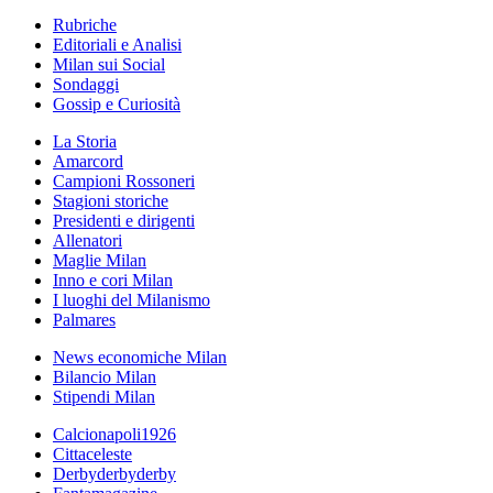
Rubriche
Editoriali e Analisi
Milan sui Social
Sondaggi
Gossip e Curiosità
La Storia
Amarcord
Campioni Rossoneri
Stagioni storiche
Presidenti e dirigenti
Allenatori
Maglie Milan
Inno e cori Milan
I luoghi del Milanismo
Palmares
News economiche Milan
Bilancio Milan
Stipendi Milan
Calcionapoli1926
Cittaceleste
Derbyderbyderby