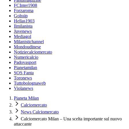
Fantamagazine
FCInter1908
Forzaroma
Golssip
Hellas1903
Ilmilanista
Juvenews
Mediagol
Milanistichannel
Mondoudinese
Notiziecalciomercato
Numericalcio
Padovasport
Pianetamilan
SOS Fanta
Toronews
Tuttobolognaweb
Violanews
Pianeta Milan
Calciomercato
News Calciomercato
Calciomercato Milan – Una scelta importante sul nuovo
attaccante