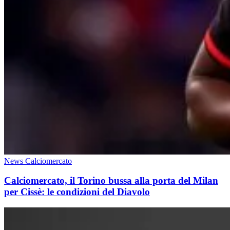
News Calciomercato
Calciomercato, il Torino bussa alla porta del Milan
per Cissè: le condizioni del Diavolo