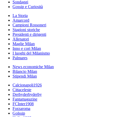
Sondaggi
Gossip e Curiosità
La Storia
Amarcord
Campioni Rossoneri
Stagioni storiche
Presidenti e dirigenti
Allenatori
Maglie Milan
Inno e cori Milan
I luoghi del Milanismo
Palmares
News economiche Milan
Bilancio Milan
Stipendi Milan
Calcionapoli1926
Cittaceleste
Derbyderbyderby
Fantamagazine
FCInter1908
Forzaroma
Golssip