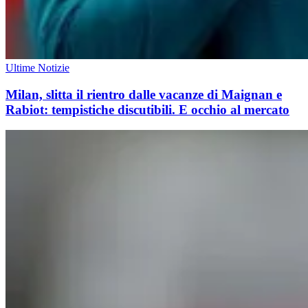
Ultime Notizie
Milan, slitta il rientro dalle vacanze di Maignan e
Rabiot: tempistiche discutibili. E occhio al mercato