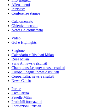
Info Biglietti
Allenamenti
Interviste
Conferenze stampa
Calciomercato
Obiettivi mercato
News Calciomercato
Video
Gol e Highlights
Stagione
Calendario e Risultati Milan
Rosa Milan
Serie A: news e risultati
Champions League: news e risultati
Europa League: news e risultati
Coppa Italia: news e risultati
News Calcio
Partite
Live Partita
Pagelle Milan
Probabili formazioni
Formazioni ufficiali