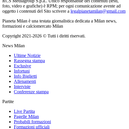
RCS Mediagroup S.p.a.. Unico responsabile dei contenuti (testi,
foto, video e grafiche) è RPM; per ogni comunicazione avente ad
oggetto i contenuti del Sito scrivere a
legalpianetamilan@gmail.com
Pianeta Milan è una testata giornalistica dedicata a Milan news,
formazioni e calciomercato Milan
Copyright 2021-2026 © Tutti i diritti riservati.
News Milan
Ultime Notizie
Rassegna stampa
Esclusive
Infortuni
Info Biglietti
Allenamenti
Interviste
Conferenze stampa
Partite
Live Partita
Pagelle Milan
Probabili formazioni
Formazioni ufficiali