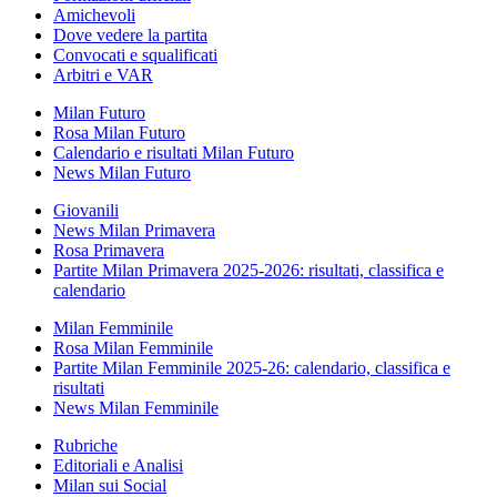
Amichevoli
Dove vedere la partita
Convocati e squalificati
Arbitri e VAR
Milan Futuro
Rosa Milan Futuro
Calendario e risultati Milan Futuro
News Milan Futuro
Giovanili
News Milan Primavera
Rosa Primavera
Partite Milan Primavera 2025-2026: risultati, classifica e
calendario
Milan Femminile
Rosa Milan Femminile
Partite Milan Femminile 2025-26: calendario, classifica e
risultati
News Milan Femminile
Rubriche
Editoriali e Analisi
Milan sui Social