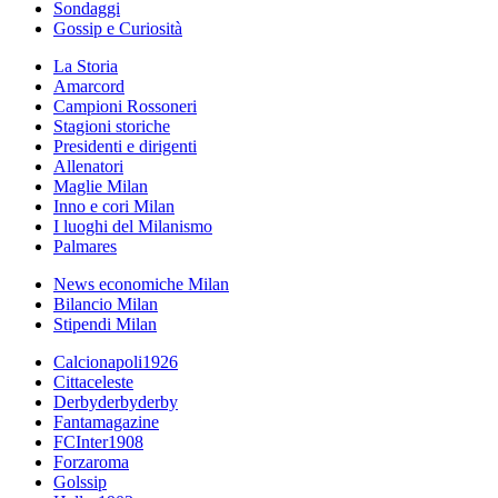
Sondaggi
Gossip e Curiosità
La Storia
Amarcord
Campioni Rossoneri
Stagioni storiche
Presidenti e dirigenti
Allenatori
Maglie Milan
Inno e cori Milan
I luoghi del Milanismo
Palmares
News economiche Milan
Bilancio Milan
Stipendi Milan
Calcionapoli1926
Cittaceleste
Derbyderbyderby
Fantamagazine
FCInter1908
Forzaroma
Golssip