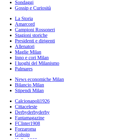
Sondaggi
Gossip e Curiosità
La Storia
Amarcord
Campioni Rossoneri
Stagioni storiche
Presidenti e dirigenti
Allenatori
Maglie Milan
Inno e cori Milan
I luoghi del Milanismo
Palmares
News economiche Milan
Bilancio Milan
Stipendi Milan
Calcionapoli1926
Cittaceleste
Derbyderbyderby
Fantamagazine
FCInter1908
Forzaroma
Golssip