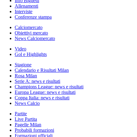
Info Biglietti
Allenamenti
Interviste
Conferenze stampa
Calciomercato
Obiettivi mercato
News Calciomercato
Video
Gol e Highlights
Stagione
Calendario e Risultati Milan
Rosa Milan
Serie A: news e risultati
Champions League: news e risultati
Europa League: news e risultati
Coppa Italia: news e risultati
News Calcio
Partite
Live Partita
Pagelle Milan
Probabili formazioni
Formazioni ufficiali