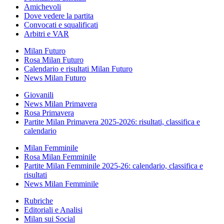
Amichevoli
Dove vedere la partita
Convocati e squalificati
Arbitri e VAR
Milan Futuro
Rosa Milan Futuro
Calendario e risultati Milan Futuro
News Milan Futuro
Giovanili
News Milan Primavera
Rosa Primavera
Partite Milan Primavera 2025-2026: risultati, classifica e
calendario
Milan Femminile
Rosa Milan Femminile
Partite Milan Femminile 2025-26: calendario, classifica e
risultati
News Milan Femminile
Rubriche
Editoriali e Analisi
Milan sui Social