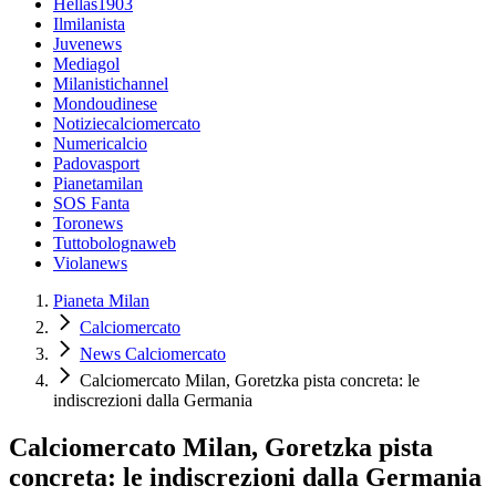
Hellas1903
Ilmilanista
Juvenews
Mediagol
Milanistichannel
Mondoudinese
Notiziecalciomercato
Numericalcio
Padovasport
Pianetamilan
SOS Fanta
Toronews
Tuttobolognaweb
Violanews
Pianeta Milan
Calciomercato
News Calciomercato
Calciomercato Milan, Goretzka pista concreta: le
indiscrezioni dalla Germania
Calciomercato Milan, Goretzka pista
concreta: le indiscrezioni dalla Germania