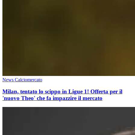
News Calciomercato
Milan, tentato lo scippo in Ligue 1! Offerta per il
'nuovo Theo' che fa impazzire il mercato