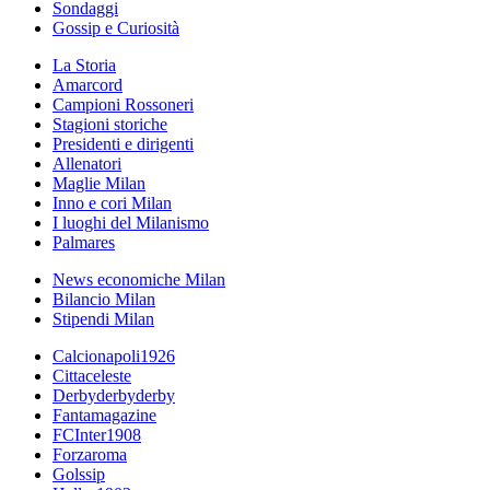
Sondaggi
Gossip e Curiosità
La Storia
Amarcord
Campioni Rossoneri
Stagioni storiche
Presidenti e dirigenti
Allenatori
Maglie Milan
Inno e cori Milan
I luoghi del Milanismo
Palmares
News economiche Milan
Bilancio Milan
Stipendi Milan
Calcionapoli1926
Cittaceleste
Derbyderbyderby
Fantamagazine
FCInter1908
Forzaroma
Golssip