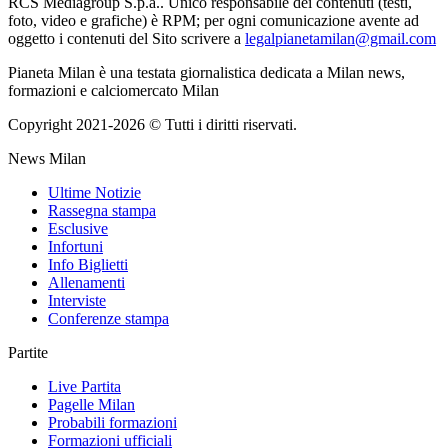
RCS Mediagroup S.p.a.. Unico responsabile dei contenuti (testi,
foto, video e grafiche) è RPM; per ogni comunicazione avente ad
oggetto i contenuti del Sito scrivere a
legalpianetamilan@gmail.com
Pianeta Milan è una testata giornalistica dedicata a Milan news,
formazioni e calciomercato Milan
Copyright 2021-2026 © Tutti i diritti riservati.
News Milan
Ultime Notizie
Rassegna stampa
Esclusive
Infortuni
Info Biglietti
Allenamenti
Interviste
Conferenze stampa
Partite
Live Partita
Pagelle Milan
Probabili formazioni
Formazioni ufficiali