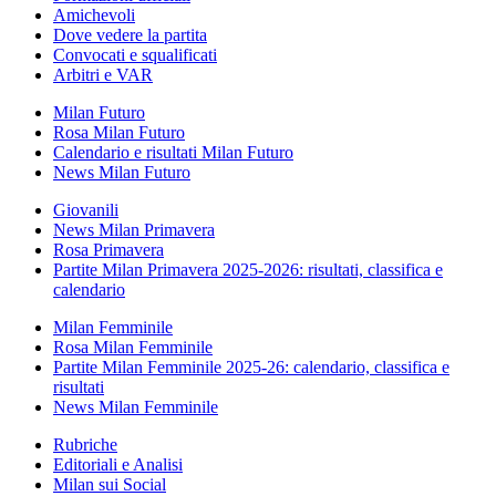
Amichevoli
Dove vedere la partita
Convocati e squalificati
Arbitri e VAR
Milan Futuro
Rosa Milan Futuro
Calendario e risultati Milan Futuro
News Milan Futuro
Giovanili
News Milan Primavera
Rosa Primavera
Partite Milan Primavera 2025-2026: risultati, classifica e
calendario
Milan Femminile
Rosa Milan Femminile
Partite Milan Femminile 2025-26: calendario, classifica e
risultati
News Milan Femminile
Rubriche
Editoriali e Analisi
Milan sui Social