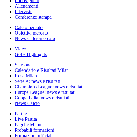
Info Biglietti
Allenamenti
Interviste
Conferenze stampa
Calciomercato
Obiettivi mercato
News Calciomercato
Video
Gol e Highlights
Stagione
Calendario e Risultati Milan
Rosa Milan
Serie A: news e risultati
Champions League: news e risultati
Europa League: news e risultati
Coppa Italia: news e risultati
News Calcio
Partite
Live Partita
Pagelle Milan
Probabili formazioni
Formazioni ufficiali