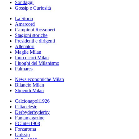
Sondaggi
Gossip e Curiosità
La Storia
Amarcord
Campioni Rossoneri
Stagioni storiche
Presidenti e dirigenti
Allenatori
Maglie Milan
Inno e cori Milan
I luoghi del Milanismo
Palmares
News economiche Milan
Bilancio Milan
Stipendi Milan
Calcionapoli1926
Cittaceleste
Derbyderbyderby
Fantamagazine
FCInter1908
Forzaroma
Golssip