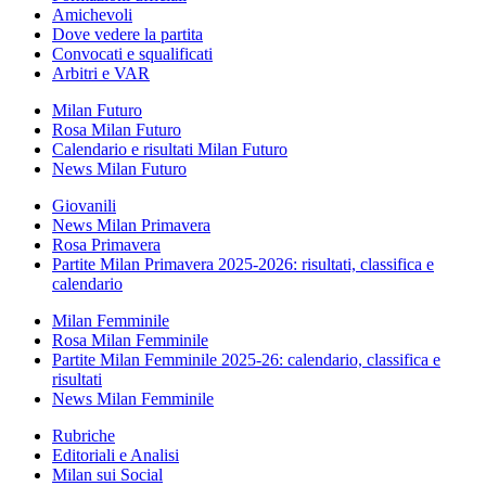
Amichevoli
Dove vedere la partita
Convocati e squalificati
Arbitri e VAR
Milan Futuro
Rosa Milan Futuro
Calendario e risultati Milan Futuro
News Milan Futuro
Giovanili
News Milan Primavera
Rosa Primavera
Partite Milan Primavera 2025-2026: risultati, classifica e
calendario
Milan Femminile
Rosa Milan Femminile
Partite Milan Femminile 2025-26: calendario, classifica e
risultati
News Milan Femminile
Rubriche
Editoriali e Analisi
Milan sui Social