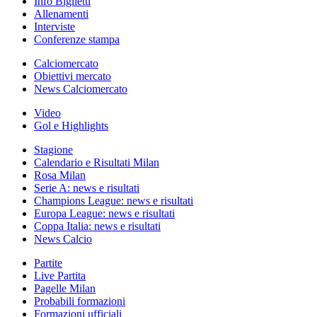
Info Biglietti
Allenamenti
Interviste
Conferenze stampa
Calciomercato
Obiettivi mercato
News Calciomercato
Video
Gol e Highlights
Stagione
Calendario e Risultati Milan
Rosa Milan
Serie A: news e risultati
Champions League: news e risultati
Europa League: news e risultati
Coppa Italia: news e risultati
News Calcio
Partite
Live Partita
Pagelle Milan
Probabili formazioni
Formazioni ufficiali