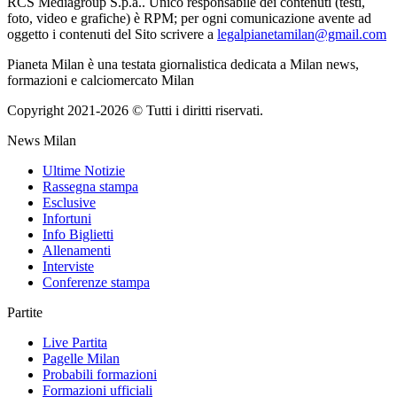
RCS Mediagroup S.p.a.. Unico responsabile dei contenuti (testi,
foto, video e grafiche) è RPM; per ogni comunicazione avente ad
oggetto i contenuti del Sito scrivere a
legalpianetamilan@gmail.com
Pianeta Milan è una testata giornalistica dedicata a Milan news,
formazioni e calciomercato Milan
Copyright 2021-2026 © Tutti i diritti riservati.
News Milan
Ultime Notizie
Rassegna stampa
Esclusive
Infortuni
Info Biglietti
Allenamenti
Interviste
Conferenze stampa
Partite
Live Partita
Pagelle Milan
Probabili formazioni
Formazioni ufficiali