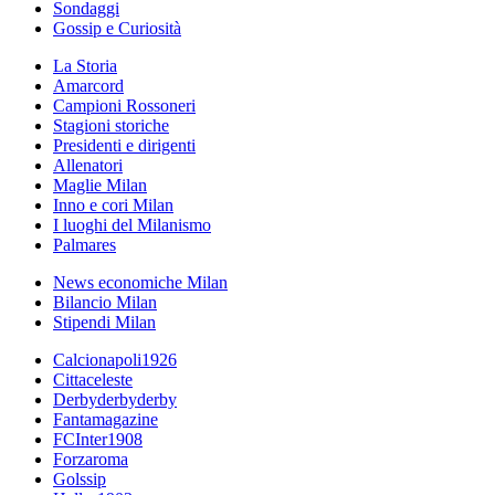
Sondaggi
Gossip e Curiosità
La Storia
Amarcord
Campioni Rossoneri
Stagioni storiche
Presidenti e dirigenti
Allenatori
Maglie Milan
Inno e cori Milan
I luoghi del Milanismo
Palmares
News economiche Milan
Bilancio Milan
Stipendi Milan
Calcionapoli1926
Cittaceleste
Derbyderbyderby
Fantamagazine
FCInter1908
Forzaroma
Golssip