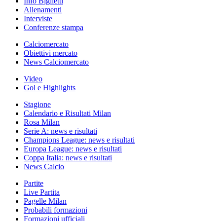
Info Biglietti
Allenamenti
Interviste
Conferenze stampa
Calciomercato
Obiettivi mercato
News Calciomercato
Video
Gol e Highlights
Stagione
Calendario e Risultati Milan
Rosa Milan
Serie A: news e risultati
Champions League: news e risultati
Europa League: news e risultati
Coppa Italia: news e risultati
News Calcio
Partite
Live Partita
Pagelle Milan
Probabili formazioni
Formazioni ufficiali