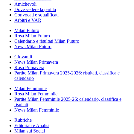
Amichevoli
Dove vedere la partita
Convocati e squalificati
Arbitri e VAR
Milan Futuro
Rosa Milan Futuro
Calendario e risultati Milan Futuro
News Milan Futuro
Giovanili
News Milan Primavera
Rosa Primavera
Partite Milan Primavera 2025-2026: risultati, classifica e
calendario
Milan Femminile
Rosa Milan Femminile
Partite Milan Femminile 2025-26: calendario, classifica e
risultati
News Milan Femminile
Rubriche
Editoriali e Analisi
Milan sui Social