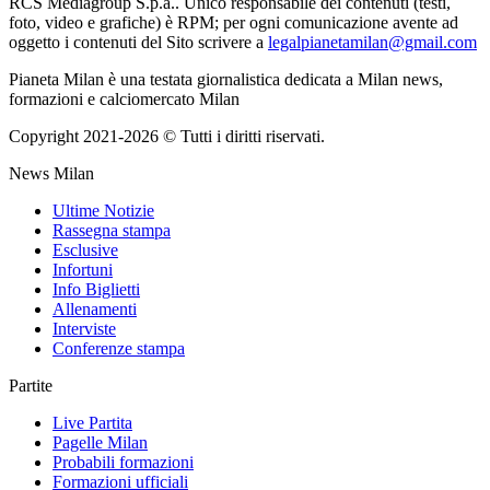
RCS Mediagroup S.p.a.. Unico responsabile dei contenuti (testi,
foto, video e grafiche) è RPM; per ogni comunicazione avente ad
oggetto i contenuti del Sito scrivere a
legalpianetamilan@gmail.com
Pianeta Milan è una testata giornalistica dedicata a Milan news,
formazioni e calciomercato Milan
Copyright 2021-2026 © Tutti i diritti riservati.
News Milan
Ultime Notizie
Rassegna stampa
Esclusive
Infortuni
Info Biglietti
Allenamenti
Interviste
Conferenze stampa
Partite
Live Partita
Pagelle Milan
Probabili formazioni
Formazioni ufficiali