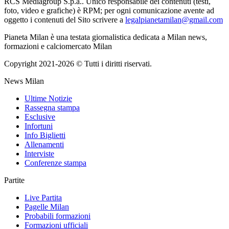
RCS Mediagroup S.p.a.. Unico responsabile dei contenuti (testi,
foto, video e grafiche) è RPM; per ogni comunicazione avente ad
oggetto i contenuti del Sito scrivere a
legalpianetamilan@gmail.com
Pianeta Milan è una testata giornalistica dedicata a Milan news,
formazioni e calciomercato Milan
Copyright 2021-2026 © Tutti i diritti riservati.
News Milan
Ultime Notizie
Rassegna stampa
Esclusive
Infortuni
Info Biglietti
Allenamenti
Interviste
Conferenze stampa
Partite
Live Partita
Pagelle Milan
Probabili formazioni
Formazioni ufficiali