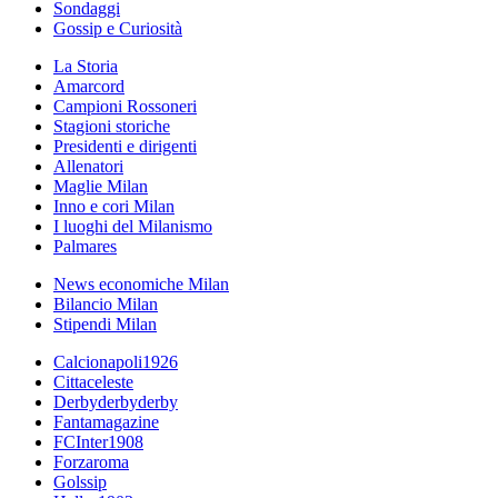
Sondaggi
Gossip e Curiosità
La Storia
Amarcord
Campioni Rossoneri
Stagioni storiche
Presidenti e dirigenti
Allenatori
Maglie Milan
Inno e cori Milan
I luoghi del Milanismo
Palmares
News economiche Milan
Bilancio Milan
Stipendi Milan
Calcionapoli1926
Cittaceleste
Derbyderbyderby
Fantamagazine
FCInter1908
Forzaroma
Golssip