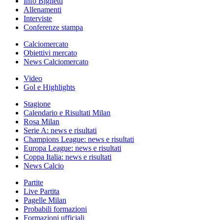
Info Biglietti
Allenamenti
Interviste
Conferenze stampa
Calciomercato
Obiettivi mercato
News Calciomercato
Video
Gol e Highlights
Stagione
Calendario e Risultati Milan
Rosa Milan
Serie A: news e risultati
Champions League: news e risultati
Europa League: news e risultati
Coppa Italia: news e risultati
News Calcio
Partite
Live Partita
Pagelle Milan
Probabili formazioni
Formazioni ufficiali