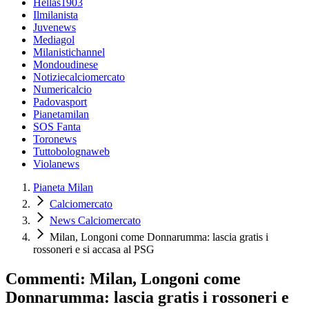
Hellas1903
Ilmilanista
Juvenews
Mediagol
Milanistichannel
Mondoudinese
Notiziecalciomercato
Numericalcio
Padovasport
Pianetamilan
SOS Fanta
Toronews
Tuttobolognaweb
Violanews
Pianeta Milan
Calciomercato
News Calciomercato
Milan, Longoni come Donnarumma: lascia gratis i
rossoneri e si accasa al PSG
Commenti: Milan, Longoni come
Donnarumma: lascia gratis i rossoneri e