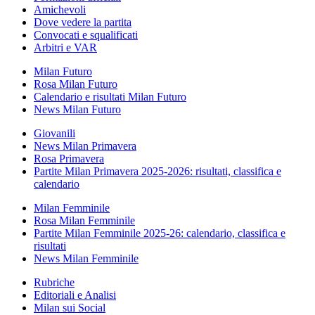
Amichevoli
Dove vedere la partita
Convocati e squalificati
Arbitri e VAR
Milan Futuro
Rosa Milan Futuro
Calendario e risultati Milan Futuro
News Milan Futuro
Giovanili
News Milan Primavera
Rosa Primavera
Partite Milan Primavera 2025-2026: risultati, classifica e
calendario
Milan Femminile
Rosa Milan Femminile
Partite Milan Femminile 2025-26: calendario, classifica e
risultati
News Milan Femminile
Rubriche
Editoriali e Analisi
Milan sui Social