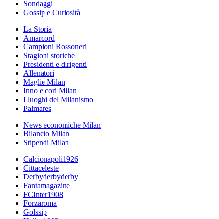
Sondaggi
Gossip e Curiosità
La Storia
Amarcord
Campioni Rossoneri
Stagioni storiche
Presidenti e dirigenti
Allenatori
Maglie Milan
Inno e cori Milan
I luoghi del Milanismo
Palmares
News economiche Milan
Bilancio Milan
Stipendi Milan
Calcionapoli1926
Cittaceleste
Derbyderbyderby
Fantamagazine
FCInter1908
Forzaroma
Golssip