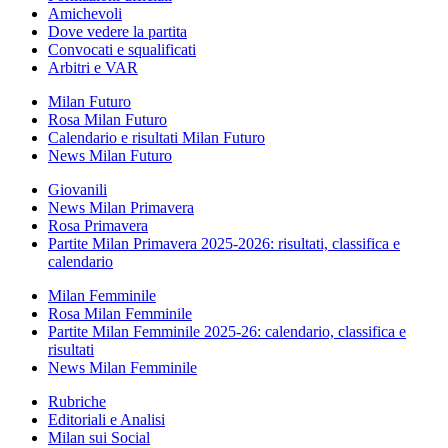
Amichevoli
Dove vedere la partita
Convocati e squalificati
Arbitri e VAR
Milan Futuro
Rosa Milan Futuro
Calendario e risultati Milan Futuro
News Milan Futuro
Giovanili
News Milan Primavera
Rosa Primavera
Partite Milan Primavera 2025-2026: risultati, classifica e
calendario
Milan Femminile
Rosa Milan Femminile
Partite Milan Femminile 2025-26: calendario, classifica e
risultati
News Milan Femminile
Rubriche
Editoriali e Analisi
Milan sui Social