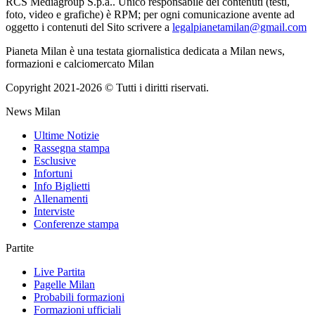
RCS Mediagroup S.p.a.. Unico responsabile dei contenuti (testi,
foto, video e grafiche) è RPM; per ogni comunicazione avente ad
oggetto i contenuti del Sito scrivere a
legalpianetamilan@gmail.com
Pianeta Milan è una testata giornalistica dedicata a Milan news,
formazioni e calciomercato Milan
Copyright 2021-2026 © Tutti i diritti riservati.
News Milan
Ultime Notizie
Rassegna stampa
Esclusive
Infortuni
Info Biglietti
Allenamenti
Interviste
Conferenze stampa
Partite
Live Partita
Pagelle Milan
Probabili formazioni
Formazioni ufficiali