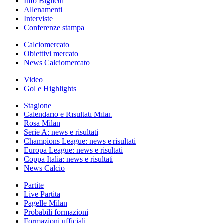
Info Biglietti
Allenamenti
Interviste
Conferenze stampa
Calciomercato
Obiettivi mercato
News Calciomercato
Video
Gol e Highlights
Stagione
Calendario e Risultati Milan
Rosa Milan
Serie A: news e risultati
Champions League: news e risultati
Europa League: news e risultati
Coppa Italia: news e risultati
News Calcio
Partite
Live Partita
Pagelle Milan
Probabili formazioni
Formazioni ufficiali