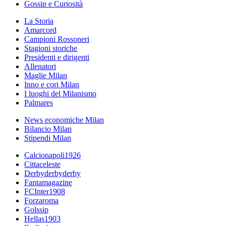
Gossip e Curiosità
La Storia
Amarcord
Campioni Rossoneri
Stagioni storiche
Presidenti e dirigenti
Allenatori
Maglie Milan
Inno e cori Milan
I luoghi del Milanismo
Palmares
News economiche Milan
Bilancio Milan
Stipendi Milan
Calcionapoli1926
Cittaceleste
Derbyderbyderby
Fantamagazine
FCInter1908
Forzaroma
Golssip
Hellas1903