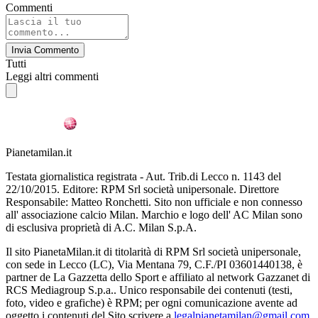
Commenti
Invia Commento
Tutti
Leggi altri commenti
Pianetamilan.it
Testata giornalistica registrata - Aut. Trib.di Lecco n. 1143 del
22/10/2015. Editore: RPM Srl società unipersonale. Direttore
Responsabile: Matteo Ronchetti. Sito non ufficiale e non connesso
all' associazione calcio Milan. Marchio e logo dell' AC Milan sono
di esclusiva proprietà di A.C. Milan S.p.A.
Il sito PianetaMilan.it di titolarità di RPM Srl società unipersonale,
con sede in Lecco (LC), Via Mentana 79, C.F./PI 03601440138, è
partner de La Gazzetta dello Sport e affiliato al network Gazzanet di
RCS Mediagroup S.p.a.. Unico responsabile dei contenuti (testi,
foto, video e grafiche) è RPM; per ogni comunicazione avente ad
oggetto i contenuti del Sito scrivere a
legalpianetamilan@gmail.com