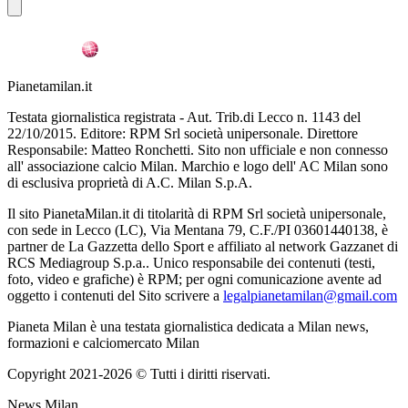
Pianetamilan.it
Testata giornalistica registrata - Aut. Trib.di Lecco n. 1143 del
22/10/2015. Editore: RPM Srl società unipersonale. Direttore
Responsabile: Matteo Ronchetti. Sito non ufficiale e non connesso
all' associazione calcio Milan. Marchio e logo dell' AC Milan sono
di esclusiva proprietà di A.C. Milan S.p.A.
Il sito PianetaMilan.it di titolarità di RPM Srl società unipersonale,
con sede in Lecco (LC), Via Mentana 79, C.F./PI 03601440138, è
partner de La Gazzetta dello Sport e affiliato al network Gazzanet di
RCS Mediagroup S.p.a.. Unico responsabile dei contenuti (testi,
foto, video e grafiche) è RPM; per ogni comunicazione avente ad
oggetto i contenuti del Sito scrivere a
legalpianetamilan@gmail.com
Pianeta Milan è una testata giornalistica dedicata a Milan news,
formazioni e calciomercato Milan
Copyright 2021-2026 © Tutti i diritti riservati.
News Milan