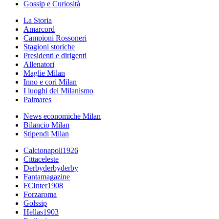
Gossip e Curiosità
La Storia
Amarcord
Campioni Rossoneri
Stagioni storiche
Presidenti e dirigenti
Allenatori
Maglie Milan
Inno e cori Milan
I luoghi del Milanismo
Palmares
News economiche Milan
Bilancio Milan
Stipendi Milan
Calcionapoli1926
Cittaceleste
Derbyderbyderby
Fantamagazine
FCInter1908
Forzaroma
Golssip
Hellas1903